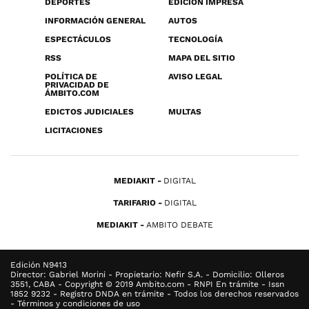
DEPORTES
EDICIÓN IMPRESA
INFORMACIÓN GENERAL
AUTOS
ESPECTÁCULOS
TECNOLOGÍA
RSS
MAPA DEL SITIO
POLÍTICA DE
AVISO LEGAL
PRIVACIDAD DE
ÁMBITO.COM
EDICTOS JUDICIALES
MULTAS
LICITACIONES
MEDIAKIT
DIGITAL
TARIFARIO
DIGITAL
MEDIAKIT
AMBITO DEBATE
Edición N9413
Director: Gabriel Morini - Propietario: Nefir S.A. - Domicilio: Olleros
3551, CABA - Copyright © 2019 Ambito.com - RNPI En trámite - Issn
1852 9232 - Registro DNDA en trámite - Todos los derechos reservados
- Términos y condiciones de uso