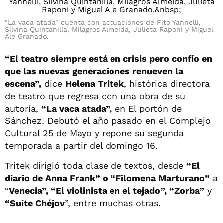
"La vaca atada" cuenta con actuaciones de Fito Yannelli,
Silvina Quintanilla, Milagros Almeida, Julieta Raponi y Miguel
Ale Granado.
“El teatro siempre está en crisis pero confío en
que las nuevas generaciones renueven la
escena”,
dice
Helena Tritek
, histórica directora
de teatro que regresa con una obra de su
autoría,
“La vaca atada”,
en El portón de
Sánchez. Debutó el año pasado en el Complejo
Cultural 25 de Mayo y repone su segunda
temporada a partir del domingo 16.
Tritek dirigió toda clase de textos, desde
“El
diario de Anna Frank” o “Filomena Marturano”
a
“
Venecia”, “El violinista en el tejado”, “Zorba”
y
“Suite Chéjov
”, entre muchas otras.