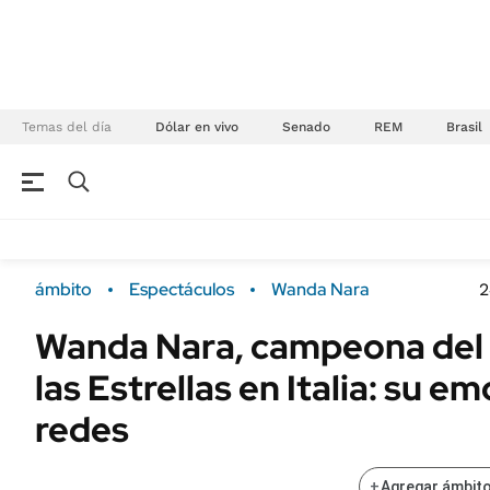
Temas del día
Dólar en vivo
Senado
REM
Brasil
NEGOCIOS
ÚLTIMAS NOTICIAS
Especiales Ámbito
ECONOMÍA
ámbito
Espectáculos
Wanda Nara
2
Real Estate
Banco de Datos
Wanda Nara, campeona del 
Sustentabilidad
Campo
las Estrellas en Italia: su e
Seguros
FINANZAS
ENERGY REPORT
redes
Dólar
POLÍTICA
Mercados
+
Agregar ámbito
Nacional