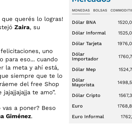
MONEDAS
BOLSAS
COMMODITI
 que querés lo logras!
Dólar BNA
1520,
stejó
Zaira
, su
Dólar Informal
1525,
Dólar Tarjeta
1976,
 felicitaciones, uno
Dólar
1760,
o para eso... cuando
Importador
r la meta y ahí está,
Dólar Mep
1524,
que siempre que te lo
Dólar
1498,
 tráeme del free Shop
Mayorista
ajajjajajja te amo”.
Dólar Cripto
1567,
Euro
1768,
 vas a poner? Beso
na Giménez
.
Euro Informal
1762,