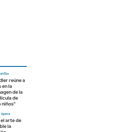
etflix
ler reúne a
 en la
agen de la
lícula de
 niños"
 ópera
 el arte de
ble la