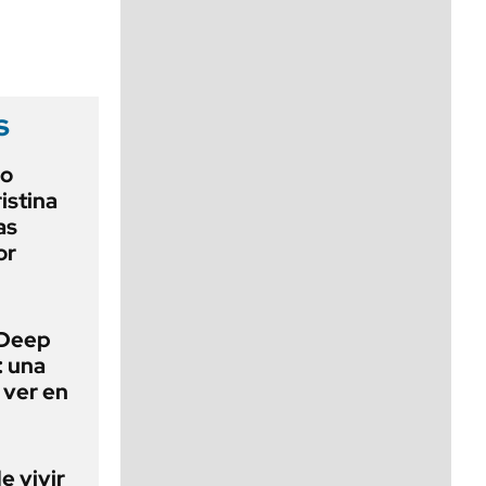
viernes de 10 a 18
s
io
ristina
as
or
 Deep
: una
 ver en
e vivir