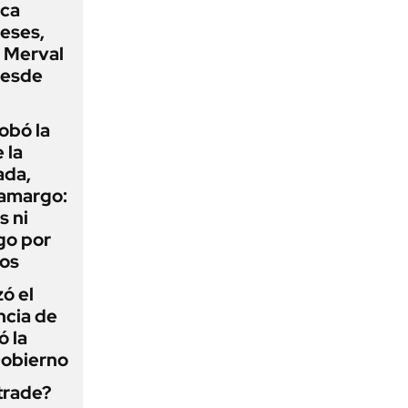
oca
eses,
P Merval
desde
obó la
 la
ada,
 amargo:
s ni
go por
dos
zó el
ncia de
ó la
Gobierno
 trade?