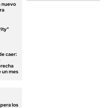
n nuevo
ra
Pity"
l
de caer:
o
 brecha
e un mes
upera los