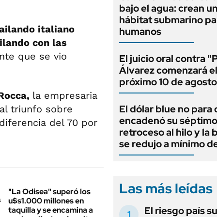
bajo el agua: crean u
hábitat submarino pa
ilando italiano
humanos
ilando con las
nte que se vio
El juicio oral contra "
Álvarez comenzará e
próximo 10 de agosto
Rocca,
la empresaria
El dólar blue no para 
l triunfo sobre
encadenó su séptim
diferencia del 70 por
retroceso al hilo y la
se redujo a mínimo d
Las más leídas
"La Odisea" superó los
u$s1.000 millones en
El riesgo país s
taquilla y se encamina a