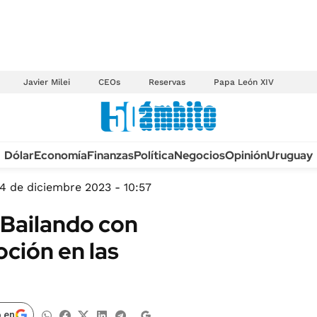
Javier Milei
CEOs
Reservas
Papa León XIV
Anuario autos 2026
Dólar
Economía
Finanzas
Política
Negocios
Opinión
Uruguay
TECNOLOGÍA
NOVEDADES FISCA
MÉXICO
4 de diciembre 2023 - 10:57
EDICTOS JUDICIAL
OPINIÓN
Bailando con
MULTAS
MUNDO
moción en las
LICITACIONES
INFORMACIÓN GENERAL
CUADROS TARIFAR
ESPECTÁCULOS
RECALL
DEPORTES
 en