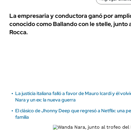
ÁMBITO DEBATE
Municipios
MEDIAKIT AMBITO DEBATE
La empresaria y conductora ganó por ampli
URUGUAY
conocido como Ballando con le stelle, junto 
Rocca.
La justicia italiana falló a favor de Mauro Icardi y él v
Nara y un ex: la nueva guerra
El clásico de Jhonny Deep que regresó a Netflix: una pel
familia