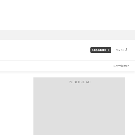
SUSCRIBITE
INGRESÁ
SUMATE A LA COMUNIDAD
Newsletter
DE ÁMBITO
LES
ACCESO FULL - $1.800/MES
ES
CORPORATIVO - CONSULTAR
Si tenés dudas comunicate
con nosotros a
IOS
suscripciones@ambito.com.ar
Llamanos al (54) 11 4556-
9147/48 o
al (54) 11 4449-3256 de lunes a