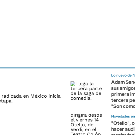
Lo nuevo de N
Adam Sand
sus amigos
primera im
tercera pe
"Son como
Novedades en
"Otello", o
hacer audi