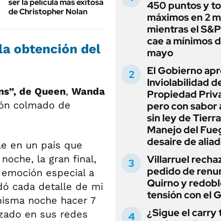
ser la película más exitosa
450 puntos y t
de Christopher Nolan
máximos en 2 m
mientras el S&
cae a mínimos 
la obtención del
mayo
El Gobierno apr
Inviolabilidad de
ns”, de Queen
,
Wanda
Propiedad Priv
sión colmado de
pero con sabor
sin ley de Tierra
Manejo del Fue
desaire de alia
le en un país que
noche, la gran final,
Villarruel recha
pedido de renu
a emoción especial a
Quirno y redobl
ó cada detalle de mi
tensión con el 
misma noche hacer 7
¿Sigue el carry
izado en sus redes