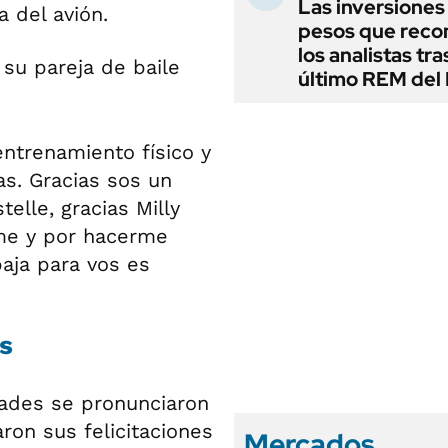
Las inversiones
a del avión.
pesos que rec
los analistas tra
último REM de
ntrenamiento físico y
s. Gracias sos un
telle, gracias Milly
rme y por hacerme
baja para vos es
s
dades se pronunciaron
aron sus felicitaciones
Mercados