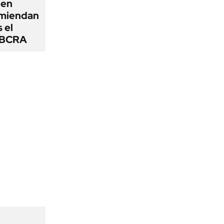
 en
omiendan
s el
l BCRA