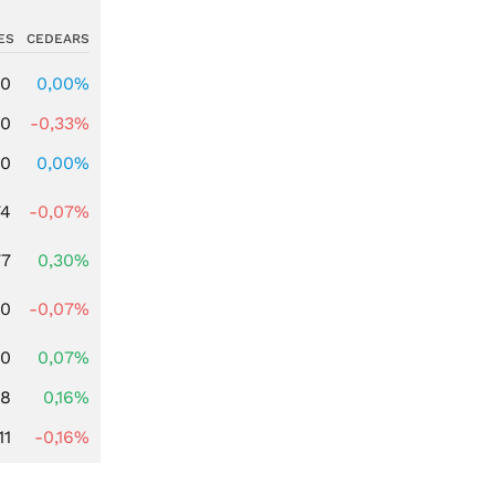
ES
CEDEARS
00
0,00%
00
-0,33%
00
0,00%
74
-0,07%
77
0,30%
50
-0,07%
30
0,07%
88
0,16%
11
-0,16%