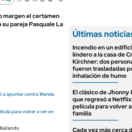
ANUARIO 2025
LIFESTYLE
EDICIÓN IMPRESA
AUTOS
o margen el certamen
a su pareja Pasquale La
Últimas noticia
Incendio en un edific
lindero a la casa de C
Kirchner: dos person
fueron trasladadas p
inhalación de humo
El clásico de Jhonny
olvió a apuntar contra Wanda
que regresó a Netflix
película para volver a
ícula para volver a ver en
familia
Cada vez más cerca d