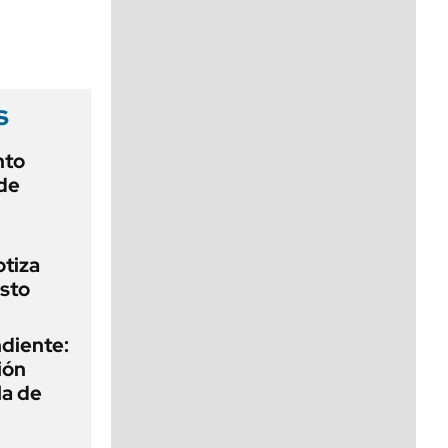
viernes de 10 a 18
s
nto
de
otiza
sto
diente:
ión
la de