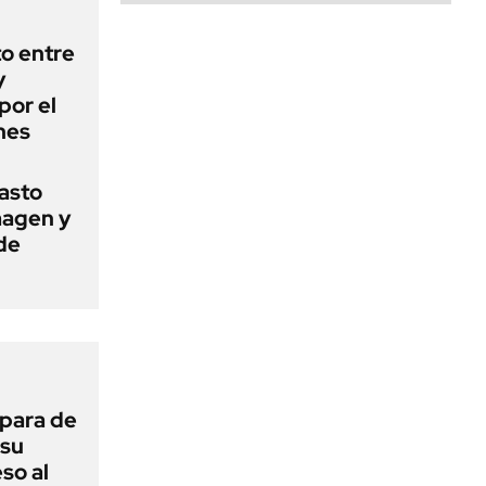
o entre
y
por el
nes
basto
magen y
de
 para de
 su
so al