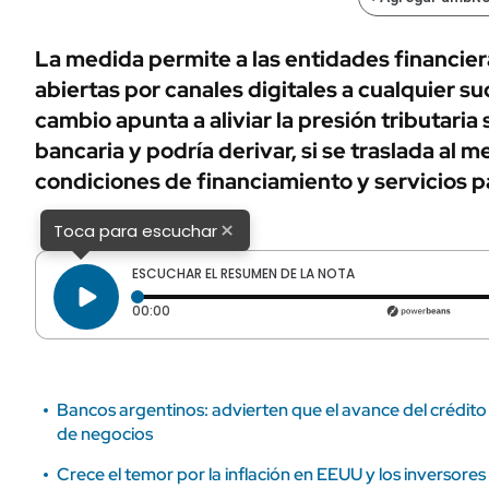
ÁMBITO DEBATE
Municipios
MEDIAKIT AMBITO DEBATE
La medida permite a las entidades financier
URUGUAY
abiertas por canales digitales a cualquier sucu
cambio apunta a aliviar la presión tributaria 
bancaria y podría derivar, si se traslada al 
condiciones de financiamiento y servicios pa
×
Toca para escuchar
ESCUCHAR EL RESUMEN DE LA NOTA
Tiempo transcurrido: 0 segundos
00:00
Bancos argentinos: advierten que el avance del crédito 
de negocios
Crece el temor por la inflación en EEUU y los inversore