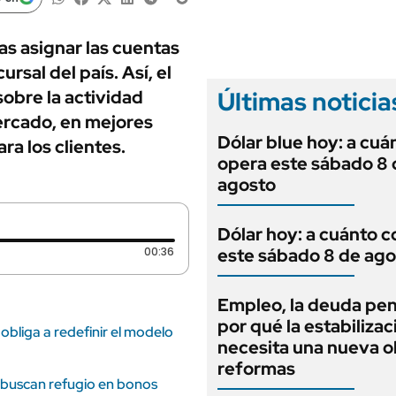
ANUARIO 2025
LIFESTYLE
EDICIÓN IMPRESA
AUTOS
as asignar las cuentas
rsal del país. Así, el
Últimas noticia
sobre la actividad
mercado, en mejores
Dólar blue hoy: a cuá
ra los clientes.
opera este sábado 8 
agosto
Dólar hoy: a cuánto c
Duración: 36 segundos
00:36
este sábado 8 de ago
Empleo, la deuda pen
por qué la estabilizac
obliga a redefinir el modelo
necesita una nueva o
reformas
s buscan refugio en bonos