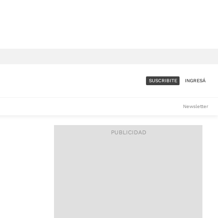
SUSCRIBITE
INGRESÁ
SUMATE A LA COMUNIDAD
Newsletter
DE ÁMBITO
LES
ACCESO FULL - $1.800/MES
ES
CORPORATIVO - CONSULTAR
Si tenés dudas comunicate
con nosotros a
IOS
suscripciones@ambito.com.ar
Llamanos al (54) 11 4556-
9147/48 o
al (54) 11 4449-3256 de lunes a