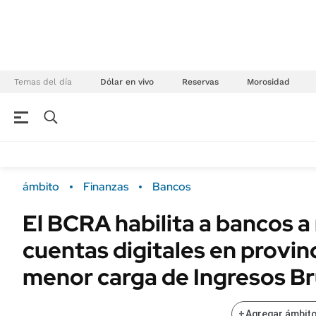
Temas del día
Dólar en vivo
Reservas
Morosidad
NEGOCIOS
ÚLTIMAS NOTICIAS
Especiales Ámbito
ECONOMÍA
ámbito
Finanzas
Bancos
Real Estate
Banco de Datos
El BCRA habilita a bancos a
Sustentabilidad
Campo
cuentas digitales en provin
Seguros
FINANZAS
ENERGY REPORT
menor carga de Ingresos B
Dólar
POLÍTICA
Mercados
+
Agregar ámbito
Nacional