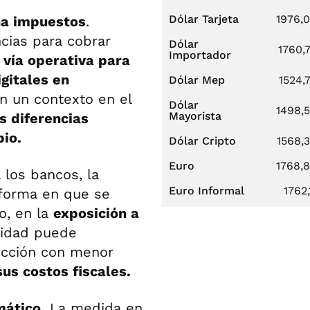
Dólar Tarjeta
1976,
ina impuestos
.
cias para cobrar
Dólar
1760,
Importador
 vía operativa para
gitales en
Dólar Mep
1524,
en un contexto en el
Dólar
1498,
Mayorista
s diferencias
pio.
Dólar Cripto
1568,
Euro
1768,
 los bancos, la
Euro Informal
1762,
 forma en que se
to, en la
exposición a
tidad puede
dicción con menor
sus costos fiscales.
mático.
La medida en