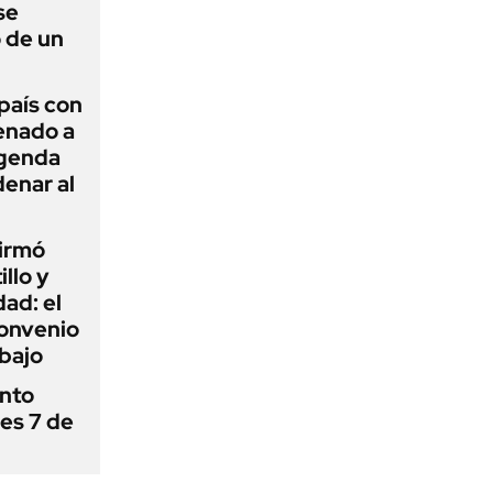
se
 de un
 país con
Senado a
agenda
enar al
firmó
illo y
ad: el
convenio
abajo
ánto
nes 7 de