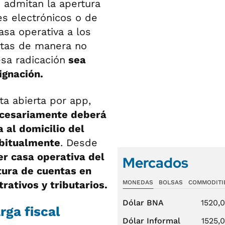
 admitan la apertura
es electrónicos o de
asa operativa a los
ertas de manera no
sa radicación
sea
ignación.
ta abierta por app,
cesariamente deberá
 al domicilio del
abitualmente
. Desde
er casa operativa del
Mercados
tura de cuentas en
rativos y tributarios.
MONEDAS
BOLSAS
COMMODITI
Dólar BNA
1520,
rga fiscal
Dólar Informal
1525,