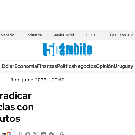
Senado
Industria
Javier Milei
CEOs
Papa León XIV
Anuario autos 2026
Dólar
Economía
Finanzas
Política
Negocios
Opinión
Uruguay
TECNOLOGÍA
NOVEDADES FISCA
MÉXICO
8 de junio 2026 - 20:53
EDICTOS JUDICIAL
OPINIÓN
 radicar
MULTAS
MUNDO
cias con
LICITACIONES
INFORMACIÓN GENERAL
rutos
CUADROS TARIFAR
ESPECTÁCULOS
RECALL
DEPORTES
 en