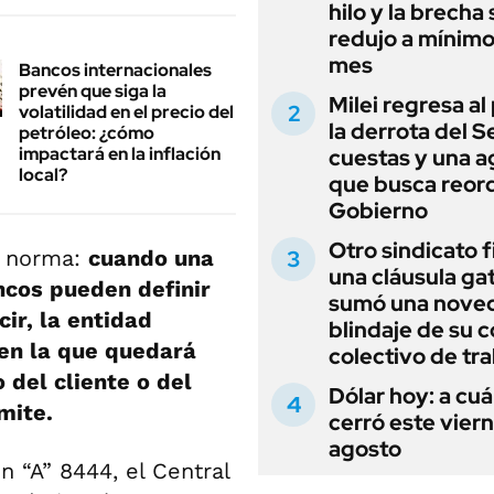
hilo y la brecha 
redujo a mínimo
mes
Bancos internacionales
prevén que siga la
Milei regresa al
volatilidad en el precio del
la derrota del 
petróleo: ¿cómo
impactará en la inflación
cuestas y una 
local?
que busca reord
Gobierno
Otro sindicato 
a norma:
cuando una
una cláusula gat
ncos pueden definir
sumó una noved
cir, la entidad
blindaje de su 
 en la que quedará
colectivo de tr
 del cliente o del
Dólar hoy: a cu
mite.
cerró este vier
agosto
 “A” 8444, el Central