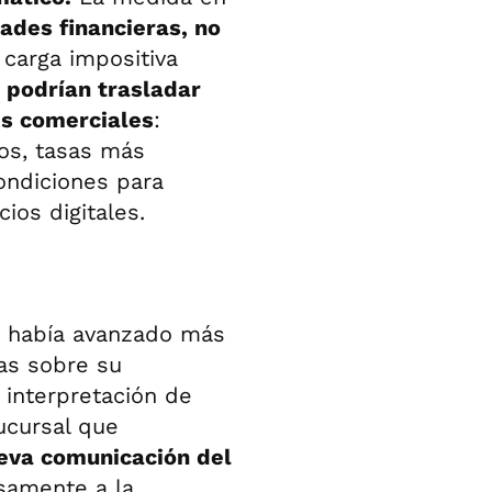
ades financieras, no
 carga impositiva
 podrían trasladar
es comerciales
:
os, tasas más
ondiciones para
ios digitales.
as había avanzado más
ias sobre su
a interpretación de
ucursal que
eva comunicación del
samente a la