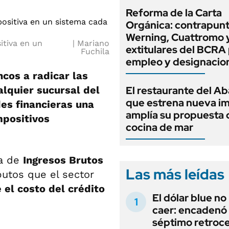
Reforma de la Carta
Orgánica: contrapunt
Werning, Cuattromo 
itiva en un
Mariano
extitulares del BCRA 
Fuchila
empleo y designacio
cos a radicar las
alquier sucursal del
El restaurante del A
que estrena nueva i
des financieras una
amplía su propuesta 
mpositivos
cocina de mar
ga de
Ingresos Brutos
Las más leídas
ibutos que el sector
 el costo del crédito
El dólar blue no
caer: encadenó
séptimo retroce