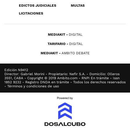
EDICTOS JUDICIALES
MULTAS
LICITACIONES
MEDIAKIT
DIGITAL
TARIFARIO
DIGITAL
MEDIAKIT
AMBITO DEBATE
Edición N9412
Director: Gabriel Morini - Propietario: Nefir S.A. - Domicilio: Olleros
3551, CABA - Copyright © 2019 Ambito.com - RNPI En trámite - Issn
1852 9232 - Registro DNDA en trámite - Todos los derechos reservados
- Términos y condiciones de uso