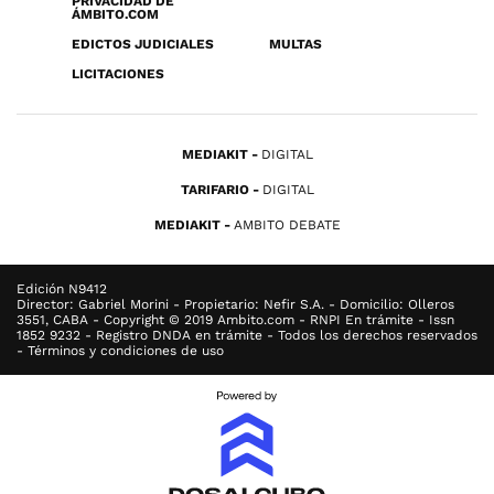
PRIVACIDAD DE
ÁMBITO.COM
EDICTOS JUDICIALES
MULTAS
LICITACIONES
MEDIAKIT
DIGITAL
TARIFARIO
DIGITAL
MEDIAKIT
AMBITO DEBATE
Edición N9412
Director: Gabriel Morini - Propietario: Nefir S.A. - Domicilio: Olleros
3551, CABA - Copyright © 2019 Ambito.com - RNPI En trámite - Issn
1852 9232 - Registro DNDA en trámite - Todos los derechos reservados
- Términos y condiciones de uso