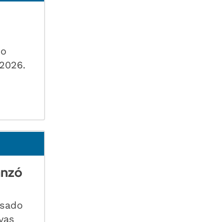
do
 2026.
canzó
asado
vas