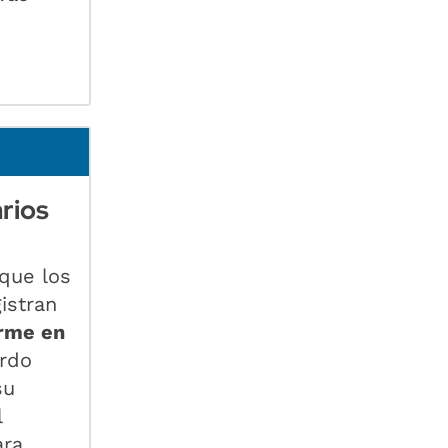
rios
nque los
istran
irme en
erdo
su
l
ara