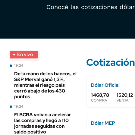
Conocé las cotizaciones dólar 
En vivo
19:24
De la mano de los bancos, el
S&P Merval ganó 1,3%,
mientras el riesgo país
cerró abajo de los 430
puntos
19:24
El BCRA volvió a acelerar
las compras y llegó a 110
jornadas seguidas con
saldo positivo