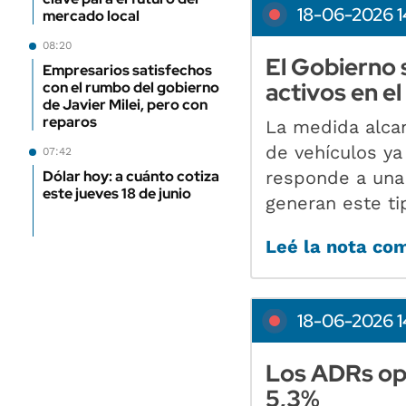
18-06-2026 1
mercado local
08:20
El Gobierno 
Empresarios satisfechos
activos en el
con el rumbo del gobierno
de Javier Milei, pero con
reparos
La medida alca
de vehículos ya
07:42
responde a una 
Dólar hoy: a cuánto cotiza
este jueves 18 de junio
generan este ti
Leé la nota co
18-06-2026 1
Los ADRs ope
5,3%