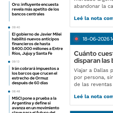
Oro: influyente encuesta
abandonar la c
revela más apetito de los
bancos centrales
Leé la nota co
09:40
El gobierno de Javier Milei
18-06-2026 1
habilitó nuevos anticipos
financieros de hasta
$400.000 millones a Entre
Cuánto cuesta
Ríos, Jujuy y Santa Fe
disparan las 
09:13
Irán cobrará impuestos a
Viajar a Dallas
los barcos que crucen el
por persona, sin
estrecho de Ormuz
después de 60 días
de las reventas
08:48
Leé la nota co
MSCI pone a prueba a la
Argentina y define si
avanza en un movimiento
clave para el futuro del