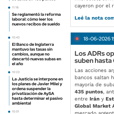
cayeron por el 
11:16
Se reglamentó la reforma
Leé la nota co
laboral: cómo leer los
nuevos recibos de sueldo
18-06-2026 1
10:43
El Banco de Inglaterra
mantuvo las tasas sin
Los ADRs ope
cambios, aunque no
suben hasta
descartó nuevas subas en
el año
Las acciones a
10:23
bancos saltan 
La Justicia se interpone en
los planes de Javier Milei y
mayoría de sub
ordena suspender la
435 puntos
, an
privatización de AySA
entre
Irán
y
Es
hasta determinar el pasivo
ambiental
Global Market 
10:01
mercado argenti