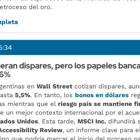
retroceso del oro.
mpleta
5:34
ran dispares, pero los papeles banca
 6%
rgentinas en
Wall Street
cotizan dispares, au
hasta
5,5%
. En tanto, los
bonos en dólares
reg
as mientras que el
riesgo país se mantiene f
te un mejor contexto internacional por el acu
tados Unidos
. Esta tarde,
MSCI Inc.
difundirá 
Accessibility Review
, un informe clave para e
no que podría marcar el inicio del proceso p