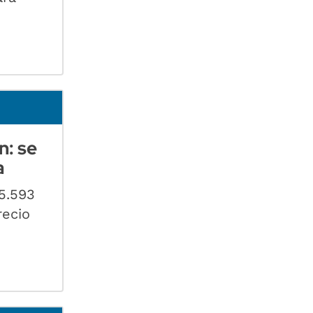
n: se
a
s5.593
recio