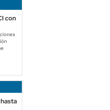
CI con
ciones
ión
ue
 hasta