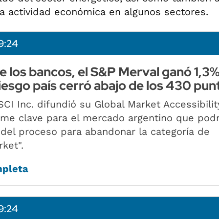
a actividad económica en algunos sectores.
9:24
e los bancos, el S&P Merval ganó 1,3%
riesgo país cerró abajo de los 430 pun
CI Inc. difundió su Global Market Accessibilit
rme clave para el mercado argentino que podr
o del proceso para abandonar la categoría de
ket".
mpleta
9:24