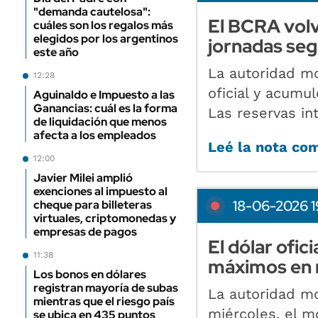
"demanda cautelosa":
El BCRA volvi
cuáles son los regalos más
elegidos por los argentinos
jornadas seg
este año
La autoridad mo
12:28
oficial y acumu
Aguinaldo e Impuesto a las
Ganancias: cuál es la forma
Las reservas in
de liquidación que menos
afecta a los empleados
Leé la nota co
12:00
Javier Milei amplió
exenciones al impuesto al
18-06-2026 1
cheque para billeteras
virtuales, criptomonedas y
empresas de pagos
El dólar ofic
11:38
máximos en 
Los bonos en dólares
registran mayoría de subas
La autoridad mo
mientras que el riesgo país
miércoles, el m
se ubica en 435 puntos