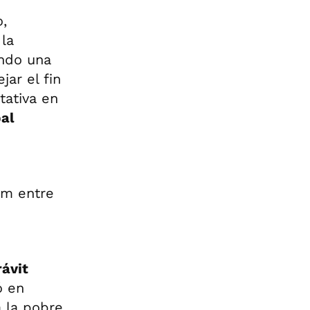
,
la
ndo una
ar el fin
tativa en
al
um entre
ávit
ó en
a la pobre