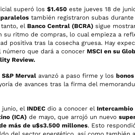
icial superó los
$1.450
este jueves 18 de junio
s
paralelos
también registraron subas durante 
 tanto, el
Banco Central (BCRA)
sigue mostra
 su ritmo de compras, lo cual empieza a reflej
dad positiva tras la cosecha gruesa. Hay expec
l número que dará a conocer
MSCI en su Glob
lity Review.
l
S&P Merval
avanzó a paso firme y los
bonos
yoría de avances tras la firma del memorand
 junio, el
INDEC
dio a conocer el
Intercambio
ino (ICA)
de mayo, que arrojó un nuevo
super
 de más de u$s3.500 millones
. Esto respondi
ldo del sector energético, así como también 