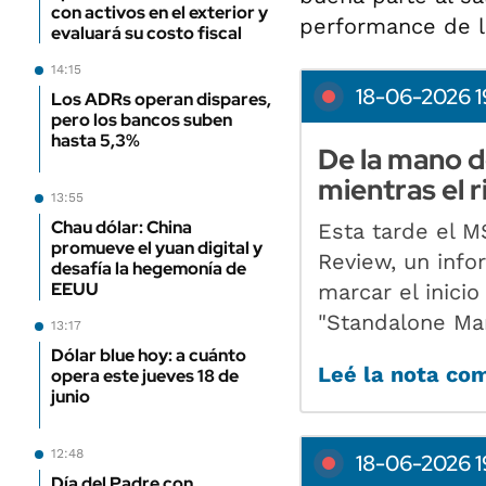
con activos en el exterior y
performance de l
evaluará su costo fiscal
14:15
18-06-2026 1
Los ADRs operan dispares,
pero los bancos suben
hasta 5,3%
De la mano d
mientras el 
13:55
Chau dólar: China
Esta tarde el MS
promueve el yuan digital y
Review, un info
desafía la hegemonía de
EEUU
marcar el inici
"Standalone Mar
13:17
Dólar blue hoy: a cuánto
Leé la nota co
opera este jueves 18 de
junio
12:48
18-06-2026 1
Día del Padre con