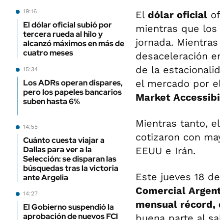
19:16
El
dólar oficial
of
El dólar oficial subió por
mientras que lo
tercera rueda al hilo y
jornada. Mientras
alcanzó máximos en más de
cuatro meses
desaceleración en
de la estacionali
15:34
Los ADRs operan dispares,
el mercado por e
pero los papeles bancarios
Market Accessibi
suben hasta 6%
Mientras tanto, e
14:55
cotizaron con ma
Cuánto cuesta viajar a
Dallas para ver a la
EEUU e Irán.
Selección: se disparan las
búsquedas tras la victoria
Este jueves 18 de
ante Argelia
Comercial Argent
14:27
mensual récord,
El Gobierno suspendió la
aprobación de nuevos FCI
buena parte al sa