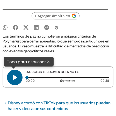
+ Agregar ámbito en
Los términos de paz no cumplieron ambiguos criterios de
Polymarket para cerrar apuestas, lo que sembró incertidumbre en
usuarios. El caso muestra la dificultad de mercados de predicción
con eventos geopolíticos reales.
×
Toca para escuchar
ESCUCHAR EL RESUMEN DE LA NOTA
Tiempo transcurrido: 0 segundos
Dura
00:00
00:38
Disney acordó con TikTok para que los usuarios puedan
hacer videos con sus contenidos