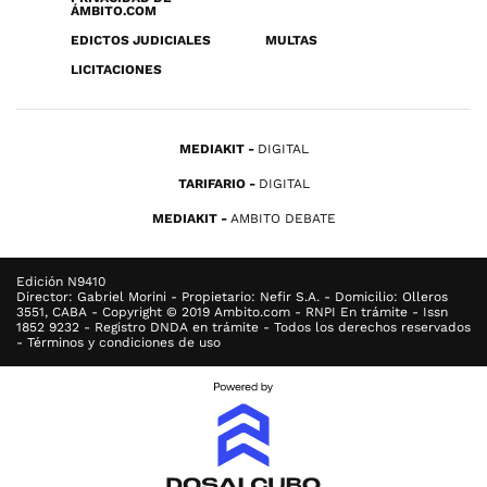
ÁMBITO.COM
EDICTOS JUDICIALES
MULTAS
LICITACIONES
MEDIAKIT
DIGITAL
TARIFARIO
DIGITAL
MEDIAKIT
AMBITO DEBATE
Edición N9410
Director: Gabriel Morini - Propietario: Nefir S.A. - Domicilio: Olleros
3551, CABA - Copyright © 2019 Ambito.com - RNPI En trámite - Issn
1852 9232 - Registro DNDA en trámite - Todos los derechos reservados
- Términos y condiciones de uso