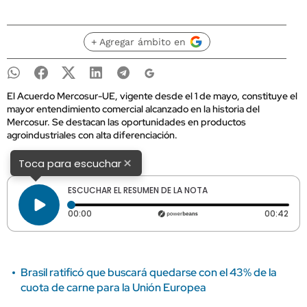
+ Agregar ámbito en
El Acuerdo Mercosur-UE, vigente desde el 1 de mayo, constituye el
mayor entendimiento comercial alcanzado en la historia del
Mercosur. Se destacan las oportunidades en productos
agroindustriales con alta diferenciación.
×
Toca para escuchar
ESCUCHAR EL RESUMEN DE LA NOTA
Tiempo transcurrido: 0 segundos
Dura
00:00
00:42
Brasil ratificó que buscará quedarse con el 43% de la
cuota de carne para la Unión Europea