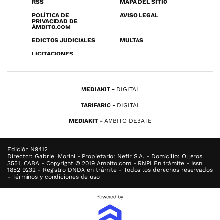
RSS
MAPA DEL SITIO
POLÍTICA DE
AVISO LEGAL
PRIVACIDAD DE
ÁMBITO.COM
EDICTOS JUDICIALES
MULTAS
LICITACIONES
MEDIAKIT
DIGITAL
TARIFARIO
DIGITAL
MEDIAKIT
AMBITO DEBATE
Edición N9412
Director: Gabriel Morini - Propietario: Nefir S.A. - Domicilio: Olleros
3551, CABA - Copyright © 2019 Ambito.com - RNPI En trámite - Issn
1852 9232 - Registro DNDA en trámite - Todos los derechos reservados
- Términos y condiciones de uso