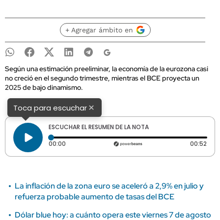
+ Agregar ámbito en
Según una estimación preeliminar, la economía de la eurozona casi
no creció en el segundo trimestre, mientras el BCE proyecta un
2025 de bajo dinamismo.
×
Toca para escuchar
ESCUCHAR EL RESUMEN DE LA NOTA
Tiempo transcurrido: 0 segundos
Dura
00:00
00:52
La inflación de la zona euro se aceleró a 2,9% en julio y
refuerza probable aumento de tasas del BCE
Dólar blue hoy: a cuánto opera este viernes 7 de agosto