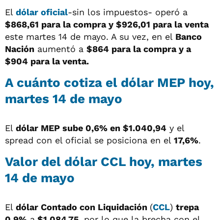
El
dólar oficial
-sin los impuestos- operó a
$868,61 para la compra y $926,01 para la venta
este martes 14 de mayo. A su vez, en el
Banco
Nación
aumentó a
$864 para la compra y a
$904 para la venta.
A cuánto cotiza el dólar MEP hoy,
martes 14 de mayo
El
dólar MEP sube 0,6% en $1.040,94
y el
spread con el oficial se posiciona en el
17,6%
.
Valor del dólar CCL hoy, martes
14 de mayo
El
dólar
Contado con Liquidación
(
CCL
)
trepa
0,9%
a
$1.084,75,
por lo que la brecha con el