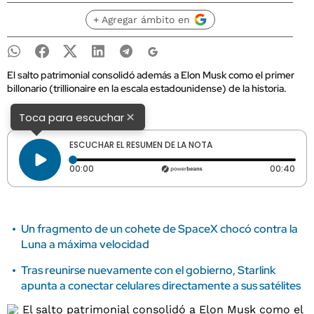
+ Agregar ámbito en
El salto patrimonial consolidó además a Elon Musk como el primer
billonario (trillionaire en la escala estadounidense) de la historia.
×
Toca para escuchar
ESCUCHAR EL RESUMEN DE LA NOTA
Tiempo transcurrido: 0 segundos
Dura
00:00
00:40
Un fragmento de un cohete de SpaceX chocó contra la
Luna a máxima velocidad
Tras reunirse nuevamente con el gobierno, Starlink
apunta a conectar celulares directamente a sus satélites