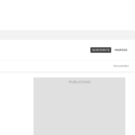
SUSCRIBITE
INGRESÁ
SUMATE A LA COMUNIDAD
Newsletter
DE ÁMBITO
LES
ACCESO FULL - $1.800/MES
ES
CORPORATIVO - CONSULTAR
Si tenés dudas comunicate
con nosotros a
IOS
suscripciones@ambito.com.ar
Llamanos al (54) 11 4556-
9147/48 o
al (54) 11 4449-3256 de lunes a