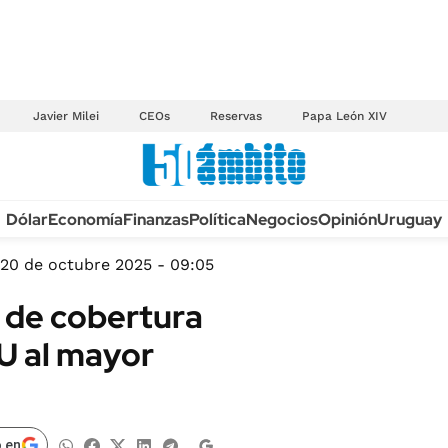
Javier Milei
CEOs
Reservas
Papa León XIV
Anuario autos 2026
Dólar
Economía
Finanzas
Política
Negocios
Opinión
Uruguay
TECNOLOGÍA
NOVEDADES FISCA
MÉXICO
20 de octubre 2025 - 09:05
EDICTOS JUDICIAL
OPINIÓN
 de cobertura
MULTAS
MUNDO
U al mayor
LICITACIONES
INFORMACIÓN GENERAL
CUADROS TARIFAR
ESPECTÁCULOS
RECALL
DEPORTES
 en