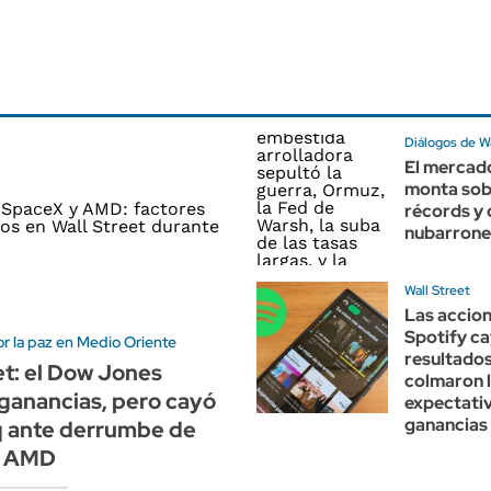
Diálogos de Wa
El mercado
monta sob
récords y 
nubarrone
Wall Street
Las accio
Spotify ca
r la paz en Medio Oriente
resultados
et: el Dow Jones
colmaron 
ganancias, pero cayó
expectati
ganancias
q ante derrumbe de
y AMD