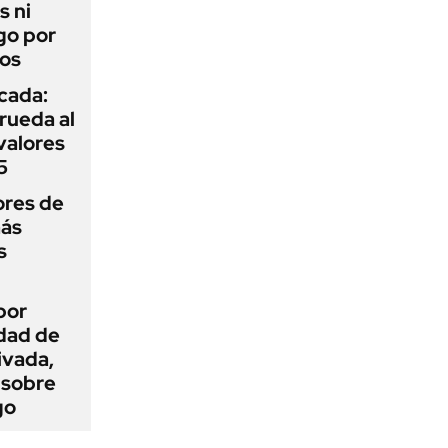
s ni
go por
dos
icada:
rueda al
 valores
5
ores de
más
s
por
idad de
ivada,
 sobre
go