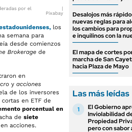
deradas por el
Pixabay
Desalojos más rápido
nuevas reglas para al
 estadounidenses,
los
los cambios para pro
ima semana para
e inquilinos con la nu
veía desde comienzos
me Brokerage
de
El mapa de cortes por
marcha de San Caye
hacia Plaza de Mayo
traron en
cro
y
acciones
Las más leídas
ela de los inversores
s cortas en ETF de
El Gobierno apr
emento porcentual en
Inviolabilidad de
racha de
siete
Propiedad Priv
en acciones.
pero con sabor