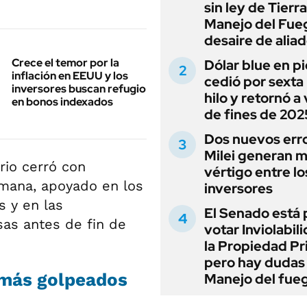
sin ley de Tierra
Manejo del Fue
desaire de alia
Crece el temor por la
Dólar blue en p
inflación en EEUU y los
cedió por sexta 
inversores buscan refugio
hilo y retornó a
en bonos indexados
de fines de 202
Dos nuevos err
Milei generan 
rio cerró con
vértigo entre lo
mana, apoyado en los
inversores
s y en las
El Senado está 
sas antes de fin de
votar Inviolabil
la Propiedad Pr
pero hay dudas
s más golpeados
Manejo del fue