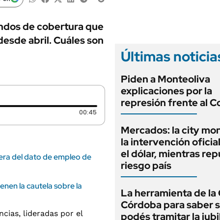
ANUARIO 2025
LIFESTYLE
EDICIÓN IMPRESA
AUTOS
ondos de cobertura que
desde abril. Cuáles son
Últimas noticia
Piden a Monteoliva
explicaciones por la
represión frente al 
Duración: 45 segundos
00:45
Mercados: la city mo
la intervención oficia
el dólar, mientras rep
pera del dato de empleo de
riesgo país
ienen la cautela sobre la
La herramienta de la 
Córdoba para saber s
podés tramitar la jubi