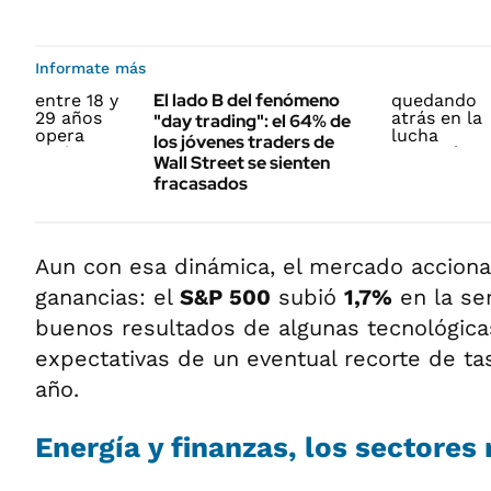
Informate más
El lado B del fenómeno
"day trading": el 64% de
los jóvenes traders de
Wall Street se sienten
fracasados
Aun con esa dinámica, el mercado acciona
ganancias: el
S&P 500
subió
1,7%
en la se
buenos resultados de algunas tecnológica
expectativas de un eventual recorte de ta
año.
Energía y finanzas, los sectore