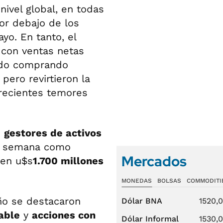
nivel global, en todas
por debajo de los
yo. En tanto, el
 con ventas netas
ado comprando
pero revirtieron la
crecientes temores
s
gestores de activos
a semana como
Mercados
 en u$s
1.700 millones
MONEDAS
BOLSAS
COMMODITI
o se destacaron
Dólar BNA
1520,
able
y
acciones con
Dólar Informal
1530,