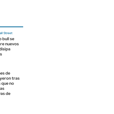
ll Street
 bull se
re nuevos
disipa
s
nes de
yeron tras
 que no
las
vas de