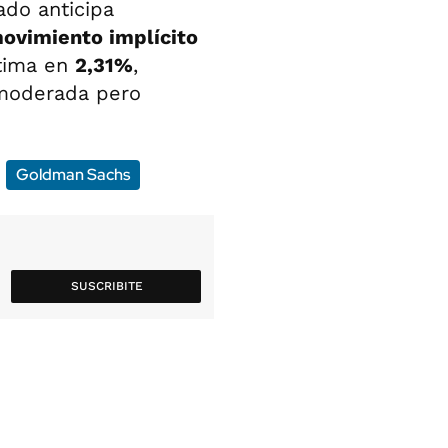
ado anticipa
ovimiento implícito
stima en
2,31%
,
 moderada pero
Goldman Sachs
SUSCRIBITE