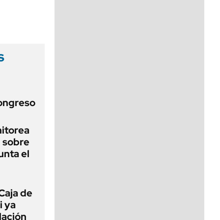
viernes de 10 a 18
s
Congreso
nitorea
l sobre
unta el
Caja de
i ya
lación