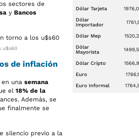
 los sectores de
Dólar Tarjeta
1976,
sa
y
Bancos
Dólar
1761,
Importador
Dólar Mep
1520,
Dólar
os u$s60
1499,
Mayorista
os de inflación
Dólar Cripto
1566,
Euro
1766,
n en una
semana
Euro Informal
1764,
que el
18% de la
ances. Además, se
ue finalmente se
 silencio previo a la