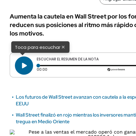
ÁMBITO DEBATE
Municipios
MEDIAKIT AMBITO DEBATE
Aumenta la cautela en Wall Street por los f
URUGUAY
reducen sus posiciones al ritmo más rápido 
los motivos.
×
Toca para escuchar
ESCUCHAR EL RESUMEN DE LA NOTA
Tiempo transcurrido: 0 segundos
00:00
Los futuros de Wall Street avanzan con cautela a la es
EEUU
Wall Street finalizó en rojo mientras los inversores mant
tregua en Medio Oriente