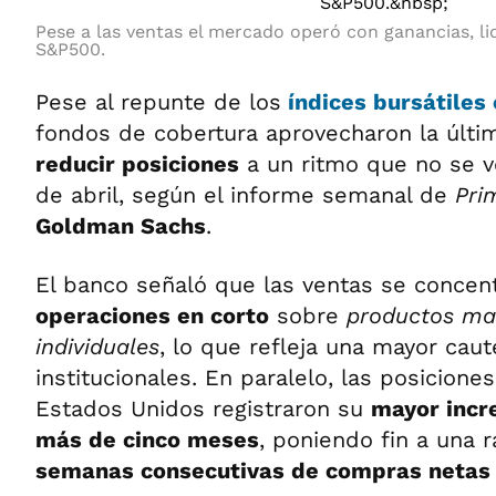
Pese a las ventas el mercado operó con ganancias, li
S&P500.
Pese al repunte de los
índices bursátiles
fondos de cobertura aprovecharon la últ
reducir posiciones
a un ritmo que no se 
de abril, según el informe semanal de
Pri
Goldman Sachs
.
El banco señaló que las ventas se concen
operaciones en corto
sobre
productos ma
individuales
, lo que refleja una mayor caut
institucionales. En paralelo, las posicione
Estados Unidos registraron su
mayor incr
más de cinco meses
, poniendo fin a una 
semanas consecutivas de compras netas