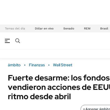
Temas del día
Dólar en vivo
Senado
REM
Brasil
NEGOCIOS
ÚLTIMAS NOTICIAS
Especiales Ámbito
ECONOMÍA
ámbito
Finanzas
Wall Street
Real Estate
Banco de Datos
Fuerte desarme: los fondos
Sustentabilidad
Campo
vendieron acciones de EEU
Seguros
FINANZAS
ENERGY REPORT
ritmo desde abril
Dólar
POLÍTICA
Mercados
+
Agregar ámbito
Nacional