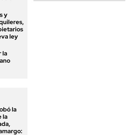
s y
quileres,
pietarios
eva ley
 la
tano
obó la
 la
ada,
 amargo: