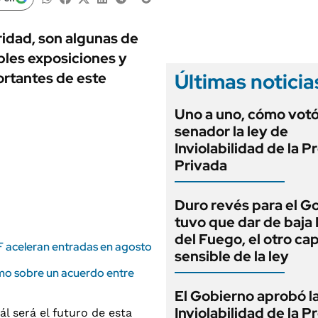
ANUARIO 2025
LIFESTYLE
EDICIÓN IMPRESA
AUTOS
ridad, son algunas de
ples exposiciones y
Últimas noticia
ortantes de este
Uno a uno, cómo vot
senador la ley de
Inviolabilidad de la 
Privada
Duro revés para el G
tuvo que dar de baja
del Fuego, el otro cap
TF aceleran entradas en agosto
sensible de la ley
smo sobre un acuerdo entre
El Gobierno aprobó l
Inviolabilidad de la 