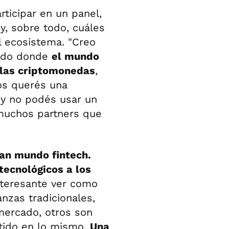
articipar en un panel,
y, sobre todo, cuáles
l ecosistema. "Creo
ando donde
el mundo
 las criptomonedas
,
os querés una
 y no podés usar un
muchos partners que
ran mundo fintech.
tecnológicos a los
nteresante ver como
anzas tradicionales,
mercado, otros son
tido en lo mismo.
Una