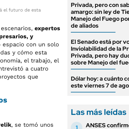
Privada, pero con sa
 el futuro de esta
amargo: sin ley de Tie
Manejo del Fuego por
de aliados
7 escenarios,
expertos
resarios, y
El Senado está por v
 espacio con un solo
Inviolabilidad de la 
nedas y cómo esta
Privada, pero hay du
nomía, el trabajo, el
sobre Manejo del fu
ntrevistó a cuatro
proyectos que
Dólar hoy: a cuánto c
este viernes 7 de ag
os
Las más leídas
elik
, se tomó unos
ANSES confirmó