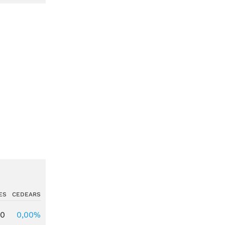
ES
CEDEARS
00
0,00%