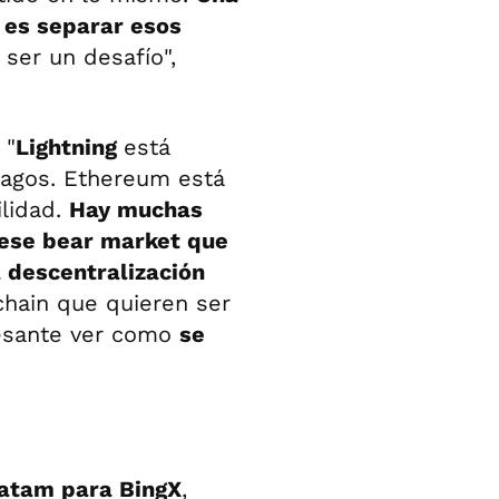
r es separar esos
ser un desafío",
 "
Lightning
está
pagos. Ethereum está
lidad.
Hay muchas
 ese bear market que
a descentralización
kchain que quieren ser
resante ver como
se
atam para BingX
,