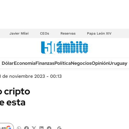
Javier Milei
CEOs
Reservas
Papa León XIV
Anuario autos 2026
Dólar
Economía
Finanzas
Política
Negocios
Opinión
Uruguay
TECNOLOGÍA
NOVEDADES FISCA
MÉXICO
1 de noviembre 2023 - 00:13
EDICTOS JUDICIAL
OPINIÓN
 cripto
MULTAS
MUNDO
e esta
LICITACIONES
INFORMACIÓN GENERAL
CUADROS TARIFAR
ESPECTÁCULOS
RECALL
DEPORTES
 en