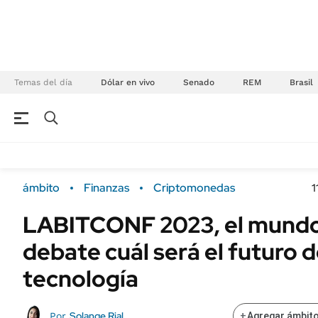
Temas del día
Dólar en vivo
Senado
REM
Brasil
NEGOCIOS
ÚLTIMAS NOTICIAS
Especiales Ámbito
ECONOMÍA
ámbito
Finanzas
Criptomonedas
1
Real Estate
Banco de Datos
LABITCONF 2023, el mundo
Sustentabilidad
Campo
debate cuál será el futuro d
Seguros
FINANZAS
ENERGY REPORT
tecnología
Dólar
POLÍTICA
Mercados
Solange Rial
Por
+
Agregar ámbito
Nacional