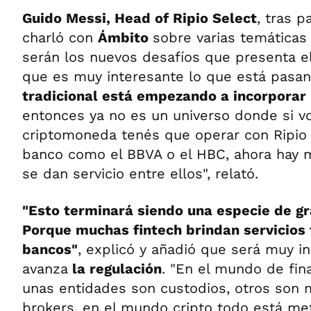
Guido Messi, Head of Ripio Select
, tras p
charló con
Ámbito
sobre varias temáticas 
serán los nuevos desafíos que presenta e
que es muy interesante lo que está pas
tradicional está empezando a incorporar
entonces ya no es un universo donde si v
criptomoneda tenés que operar con Ripio
banco como el BBVA o el HBC, ahora hay 
se dan servicio entre ellos", relató.
"Esto terminará siendo una especie de g
Porque muchas fintech brindan servicios 
bancos"
, explicó y añadió que será muy i
avanza
la regulación
. "En el mundo de fin
unas entidades son custodios, otros son 
brokers, en el mundo cripto todo está me