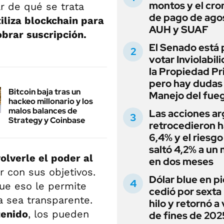
montos y el cr
ar de qué se trata
de pago de ago
iliza blockchain para
AUH y SUAF
obrar suscripción.
El Senado está 
votar Inviolabil
la Propiedad Pr
pero hay dudas
Bitcoin baja tras un
Manejo del fue
hackeo millonario y los
malos balances de
Las acciones ar
Strategy y Coinbase
retrocedieron h
6,4% y el riesgo
saltó 4,2% a un
olverle el poder al
en dos meses
r con sus objetivos.
Dólar blue en p
que eso le permite
cedió por sexta 
a sea transparente.
hilo y retornó a
tenido
, los pueden
de fines de 202