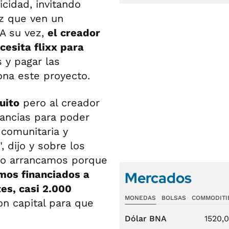
cidad, invitando
z que ven un
 A su vez,
el creador
cesita flixx para
 y pagar las
ona este proyecto.
tuito
pero al creador
nancias para poder
 comunitaria y
, dijo y sobre los
ero arrancamos porque
mos financiados a
Mercados
es, casi 2.000
MONEDAS
BOLSAS
COMMODITI
n capital para que
Dólar BNA
1520,