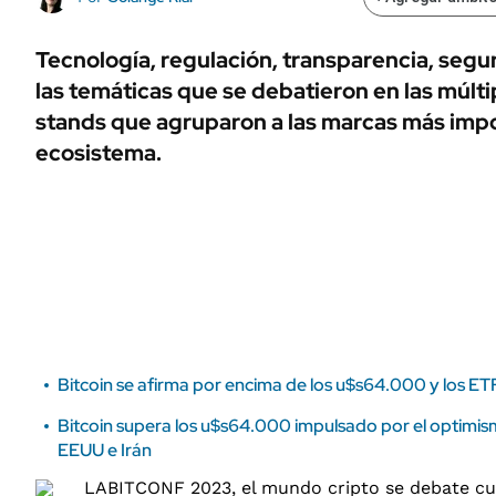
ÁMBITO DEBATE
Municipios
MEDIAKIT AMBITO DEBATE
Tecnología, regulación, transparencia, segu
URUGUAY
las temáticas que se debatieron en las múlti
stands que agruparon a las marcas más imp
ecosistema.
Bitcoin se afirma por encima de los u$s64.000 y los E
Bitcoin supera los u$s64.000 impulsado por el optimi
EEUU e Irán