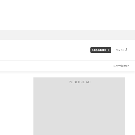
SUSCRIBITE
INGRESÁ
SUMATE A LA COMUNIDAD
Newsletter
DE ÁMBITO
LES
ACCESO FULL - $1.800/MES
ES
CORPORATIVO - CONSULTAR
Si tenés dudas comunicate
con nosotros a
IOS
suscripciones@ambito.com.ar
Llamanos al (54) 11 4556-
9147/48 o
al (54) 11 4449-3256 de lunes a