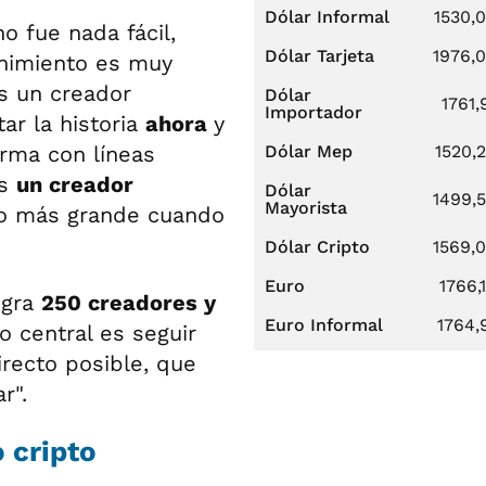
Dólar Informal
1530,
o fue nada fácil,
Dólar Tarjeta
1976,
enimiento es muy
Es un creador
Dólar
1761,
Importador
ar la historia
ahora
y
orma con líneas
Dólar Mep
1520,
es
un creador
Dólar
1499,
Mayorista
ho más grande cuando
Dólar Cripto
1569,
Euro
1766,
egra
250 creadores y
Euro Informal
1764,
vo central es seguir
recto posible, que
r".
 cripto