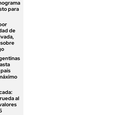
onograma
sto para
por
idad de
ivada,
 sobre
go
gentinas
asta
 país
 máximo
icada:
rueda al
 valores
5