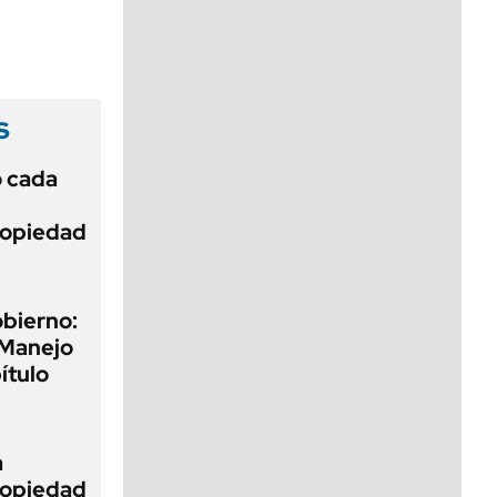
viernes de 10 a 18
s
ó cada
Propiedad
obierno:
 Manejo
ítulo
a
Propiedad