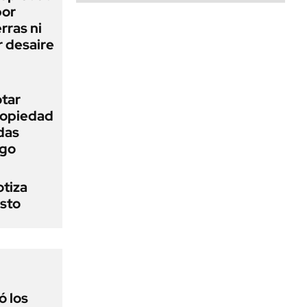
bor
rras ni
 desaire
otar
Propiedad
das
ego
otiza
osto
 los