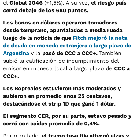
el
Global 2046
(+1,5%). A su vez,
el riesgo país
cerró debajo de los 680 puntos.
Los bonos en dólares operaron tomadores
desde temprano, apuntalados a media rueda
luego de la noticia de que
Fitch mejoró la nota
de deuda en moneda extranjera a largo plazo de
Argentina
y la
pasó de CCC a CCC+.
También
subió la calificación de incumplimiento del
emisor en moneda local a largo plazo de
CCC a
CCC+.
Los Bopreales estuvieron más moderados y
subieron en promedio unos 25 centavos,
destacándose el strip 1D que ganó 1 dólar.
El segmento CER, por su parte, estuvo pesado y
cerró con caídas promedio de 0,4%.
Por otro lado,
el tramo tasa fija alternó alzas y