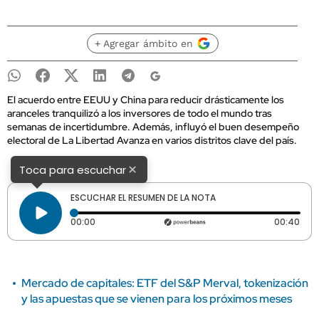
+ Agregar ámbito en
El acuerdo entre EEUU y China para reducir drásticamente los
aranceles tranquilizó a los inversores de todo el mundo tras
semanas de incertidumbre. Además, influyó el buen desempeño
electoral de La Libertad Avanza en varios distritos clave del país.
×
Toca para escuchar
ESCUCHAR EL RESUMEN DE LA NOTA
Tiempo transcurrido: 0 segundos
Dura
00:00
00:40
Mercado de capitales: ETF del S&P Merval, tokenización
y las apuestas que se vienen para los próximos meses