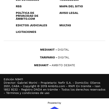
RSS
MAPA DEL SITIO
POLÍTICA DE
AVISO LEGAL
PRIVACIDAD DE
ÁMBITO.COM
EDICTOS JUDICIALES
MULTAS
LICITACIONES
MEDIAKIT
DIGITAL
TARIFARIO
DIGITAL
MEDIAKIT
AMBITO DEBATE
Edición N9411
Director: Gabriel Morini - Propietario: Nefir S.A. - Domicilio: Olleros
3551, CABA - Copyright © 2019 Ambito.com - RNPI En trámite - Issn
1852 9232 - Registro DNDA en trámite - Todos los derechos reservados
- Términos y condiciones de uso