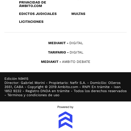
PRIVACIDAD DE
ÁMBITO.COM
EDICTOS JUDICIALES
MULTAS
LICITACIONES
MEDIAKIT
DIGITAL
TARIFARIO
DIGITAL
MEDIAKIT
AMBITO DEBATE
Edición N9415
Director: Gabriel Morini - Propietario: Nefir S.A. - Domicilio: Olleros
3551, CABA - Copyright © 2019 Ambito.com - RNPI En trámite - Issn
1852 9232 - Registro DNDA en trámite - Todos los derechos reservados
- Términos y condiciones de uso