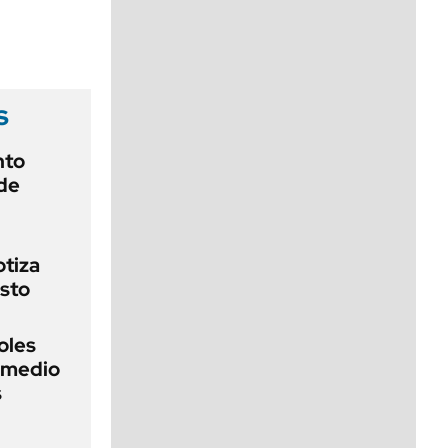
viernes de 10 a 18
s
nto
de
otiza
sto
oles
n medio
s