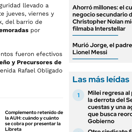
guridad llevado a
Ahorró millones: el c
te jueves, viernes y
negocio secundario 
Christopher Nolan mi
, del barrio de
filmaba Interstellar
 demoradas
por
Murió Jorge, el padr
Lionel Messi
ntos fueron efectivos
seño y Precursores de
venida Rafael Obligado
Las más leídas
Milei regresa al
la derrota del 
cuestas y una 
Complemento retenido de
que busca reord
la AUH: cuándo y cuánto
Gobierno
se cobra por presentar la
Libreta
Otro sindicato 