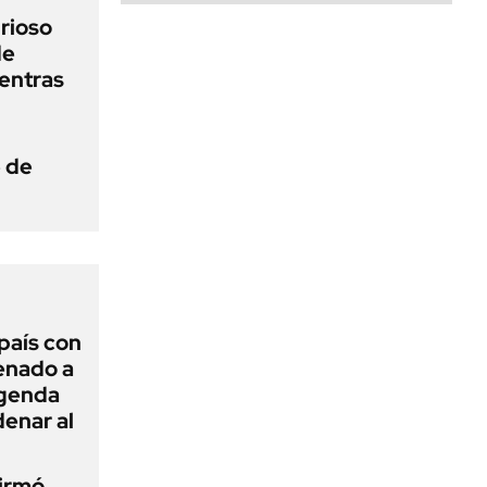
urioso
de
entras
e de
 país con
Senado a
agenda
enar al
firmó