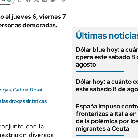
ANUARIO 2025
LIFESTYLE
EDICIÓN IMPRESA
AUTOS
o el jueves 6, viernes 7
personas demoradas.
Últimas noticia
Dólar blue hoy: a cuá
opera este sábado 8 
agosto
Dólar hoy: a cuánto c
este sábado 8 de ago
rogas, Gabriel Rossi
 las drogas sintéticas
España impuso contr
fronterizos a Italia e
de la polémica por lo
conjunto con la
migrantes a Ceuta
estraron diversos