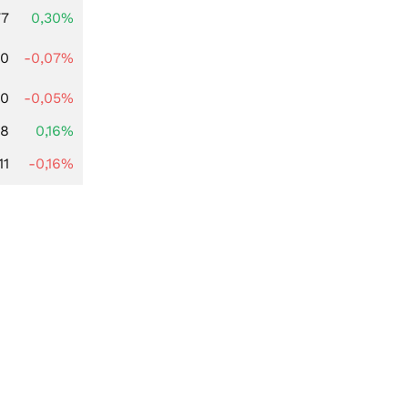
77
0,30%
50
-0,07%
90
-0,05%
88
0,16%
11
-0,16%