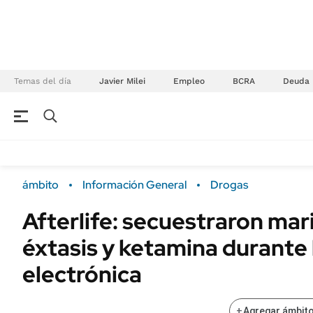
Temas del día
Javier Milei
Empleo
BCRA
Deuda
NEGOCIOS
ÚLTIMAS NOTICIAS
Especiales Ámbito
ECONOMÍA
ámbito
Información General
Drogas
Real Estate
Banco de Datos
Afterlife: secuestraron mar
Sustentabilidad
Campo
éxtasis y ketamina durante 
Seguros
FINANZAS
ENERGY REPORT
electrónica
Dólar
POLÍTICA
Mercados
+
Agregar ámbito
Nacional