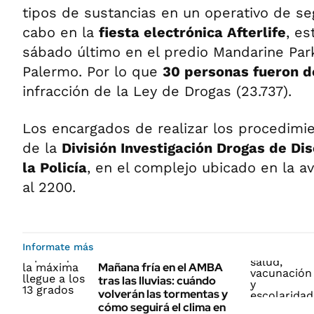
tipos de sustancias en un operativo de se
cabo en la
fiesta electrónica Afterlife
, es
sábado último en el predio Mandarine Park
Palermo. Por lo que
30 personas fueron
infracción de la Ley de Drogas (23.737).
Los encargados de realizar los procedimie
de la
División Investigación Drogas de Di
la Policía
, en el complejo ubicado en la a
al 2200.
Informate más
Mañana fría en el AMBA
tras las lluvias: cuándo
volverán las tormentas y
cómo seguirá el clima en