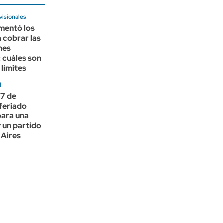
visionales
entó los
 cobrar las
nes
: cuáles son
 límites
l
17 de
 feriado
para una
y un partido
 Aires