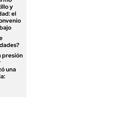
illo y
ad: el
convenio
abajo
e
edades?
a presión
r
zó una
a: