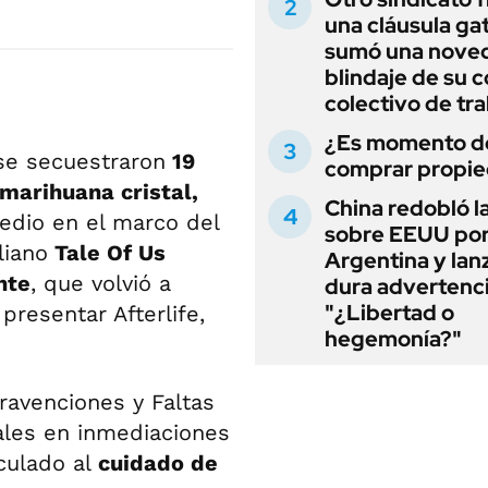
una cláusula gat
sumó una noved
blindaje de su 
colectivo de tr
¿Es momento d
 se secuestraron
19
comprar propi
marihuana cristal,
China redobló l
cedio en el marco del
sobre EEUU po
liano
Tale Of Us
Argentina y lan
nte
, que volvió a
dura advertenci
"¿Libertad o
presentar Afterlife,
hegemonía?"
avenciones y Faltas
ales en inmediaciones
nculado al
cuidado de