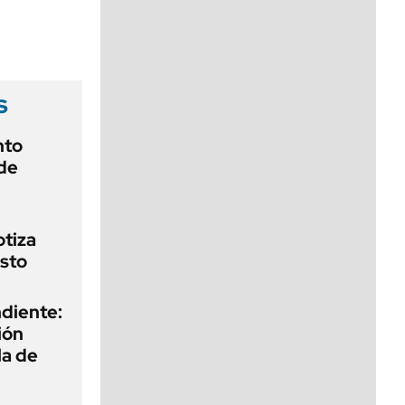
viernes de 10 a 18
s
nto
de
otiza
sto
diente:
ión
la de