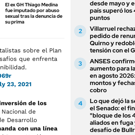
desde mayo y el
El ex GH Thiago Medina
país superó los
fue imputado por abuso
sexual tras la denuncia de
puntos
su prima
Villarruel recha
pedido de renu
Quirno y redobl
tensión con el 
listas sobre el Plan
safíos que enfrenta
ANSES confirm
nibilidad.
aumento para l
en agosto 2026
069r
montos y fecha
ly 23, 2021
cobro
Lo que dejó la s
 inversión de los
el Senado: el fin
 Nacional de
"bloque de los 
de Desarrollo
aliados en fuga 
manda con una línea
desafío de Bullr