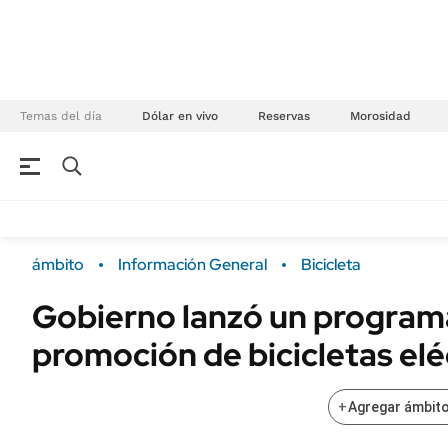
Temas del día
Dólar en vivo
Reservas
Morosidad
NEGOCIOS
ÚLTIMAS NOTICIAS
Especiales Ámbito
ECONOMÍA
ámbito
Información General
Bicicleta
Real Estate
Banco de Datos
Gobierno lanzó un program
Sustentabilidad
Campo
promoción de bicicletas elé
Seguros
FINANZAS
ENERGY REPORT
Dólar
+
Agregar ámbito
POLÍTICA
Mercados
Nacional