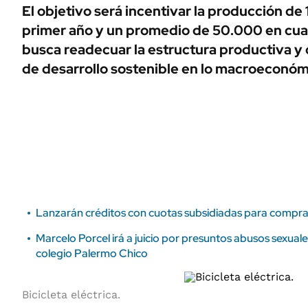
ÁMBITO DEBATE
El objetivo será incentivar la producción de
Municipios
primer año y un promedio de 50.000 en cua
MEDIAKIT AMBITO DEBATE
URUGUAY
busca readecuar la estructura productiva y 
de desarrollo sostenible en lo macroeconómi
Lanzarán créditos con cuotas subsidiadas para comprar 
Marcelo Porcel irá a juicio por presuntos abusos sexual
colegio Palermo Chico
Bicicleta eléctrica.