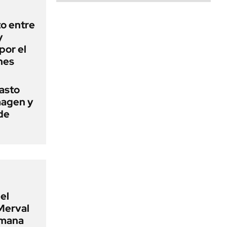
o entre
y
por el
nes
basto
magen y
de
el
Merval
emana