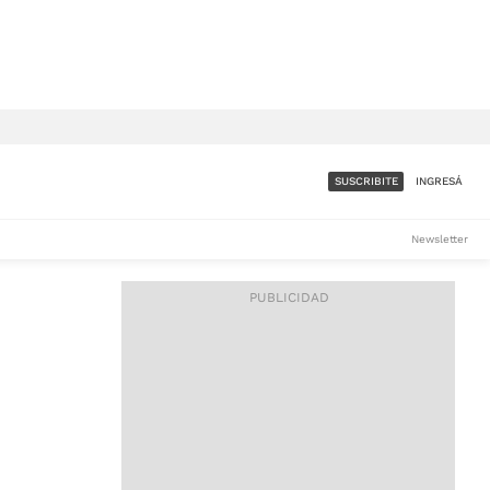
SUSCRIBITE
INGRESÁ
SUMATE A LA COMUNIDAD
Newsletter
DE ÁMBITO
LES
ACCESO FULL - $1.800/MES
ES
CORPORATIVO - CONSULTAR
Si tenés dudas comunicate
con nosotros a
IOS
suscripciones@ambito.com.ar
Llamanos al (54) 11 4556-
9147/48 o
al (54) 11 4449-3256 de lunes a