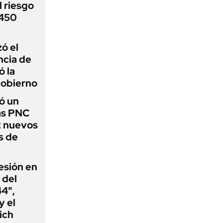
 riesgo
 450
zó el
ncia de
ó la
Gobierno
ó un
as PNC
: nuevos
s de
esión en
 del
44",
y el
ich