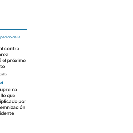
 pedido de la
ral contra
arez
 el próximo
sto
rillo
al
Suprema
allo que
iplicado por
ndemnización
idente