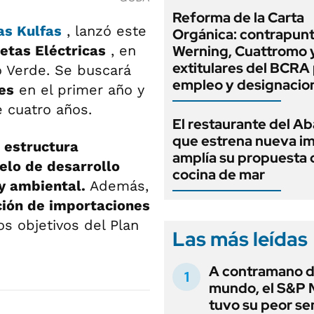
Reforma de la Carta
as Kulfas
, lanzó este
Orgánica: contrapunt
etas Eléctricas
, en
Werning, Cuattromo 
extitulares del BCRA 
o Verde.
Se buscará
empleo y designacio
es
en el primer año y
 cuatro años.
El restaurante del A
que estrena nueva i
 estructura
amplía su propuesta 
elo de desarrollo
cocina de mar
 y ambiental.
Además,
ción de importaciones
os objetivos del Plan
Las más leídas
A contramano d
mundo, el S&P 
tuvo su peor s