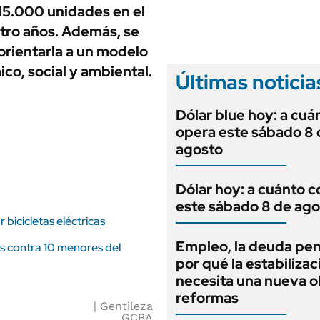
ANUARIO 2025
 15.000 unidades en el
LIFESTYLE
EDICIÓN IMPRESA
tro años. Además, se
AUTOS
orientarla a un modelo
co, social y ambiental.
Últimas noticia
Dólar blue hoy: a cuá
opera este sábado 8 
agosto
Dólar hoy: a cuánto c
este sábado 8 de ago
bicicletas eléctricas
Empleo, la deuda pen
es contra 10 menores del
por qué la estabilizac
necesita una nueva o
reformas
Gentileza
GCBA