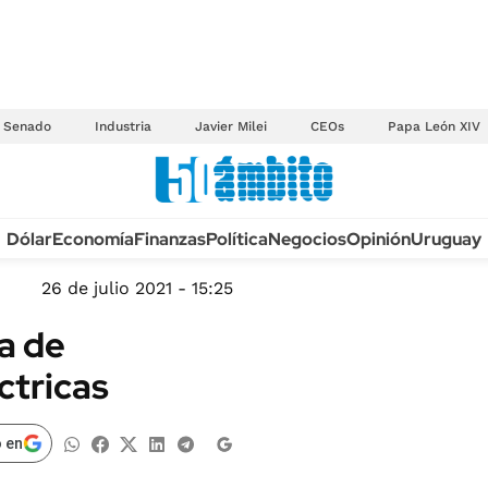
Senado
Industria
Javier Milei
CEOs
Papa León XIV
Anuario autos 2026
Dólar
Economía
Finanzas
Política
Negocios
Opinión
Uruguay
TECNOLOGÍA
NOVEDADES FISCA
MÉXICO
26 de julio 2021 - 15:25
EDICTOS JUDICIAL
OPINIÓN
a de
MULTAS
MUNDO
ctricas
LICITACIONES
INFORMACIÓN GENERAL
CUADROS TARIFAR
ESPECTÁCULOS
 en
RECALL
DEPORTES