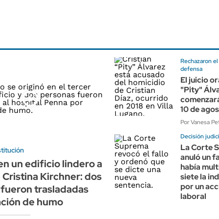
Rechazaron el
defensa
El juicio o
"Pity" Álv
comenzará
10 de ago
Por Vanesa Pet
Decisión judici
La Corte 
titución
anuló un f
n un edificio lindero a
había mult
 Cristina Kirchner: dos
siete la i
por un acc
fueron trasladadas
laboral
ación de humo