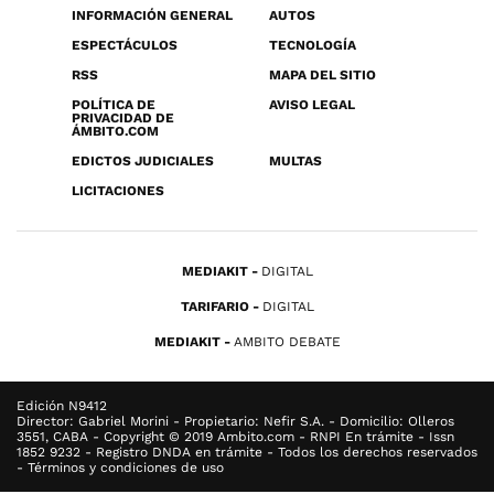
INFORMACIÓN GENERAL
AUTOS
ESPECTÁCULOS
TECNOLOGÍA
RSS
MAPA DEL SITIO
POLÍTICA DE
AVISO LEGAL
PRIVACIDAD DE
ÁMBITO.COM
EDICTOS JUDICIALES
MULTAS
LICITACIONES
MEDIAKIT
DIGITAL
TARIFARIO
DIGITAL
MEDIAKIT
AMBITO DEBATE
Edición N9412
Director: Gabriel Morini - Propietario: Nefir S.A. - Domicilio: Olleros
3551, CABA - Copyright © 2019 Ambito.com - RNPI En trámite - Issn
1852 9232 - Registro DNDA en trámite - Todos los derechos reservados
- Términos y condiciones de uso