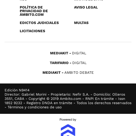
POLÍTICA DE
AVISO LEGAL
PRIVACIDAD DE
ÁMBITO.COM
EDICTOS JUDICIALES
MULTAS
LICITACIONES
MEDIAKIT
DIGITAL
TARIFARIO
DIGITAL
MEDIAKIT
AMBITO DEBATE
Edición N9414
Director: Gabriel Morini - Propietario: Nefir S.A. - Domicilio: Olleros
3551, CABA - Copyright © 2019 Ambito.com - RNPI En trámite - Issn
1852 9232 - Registro DNDA en trámite - Todos los derechos reservados
- Términos y condiciones de uso