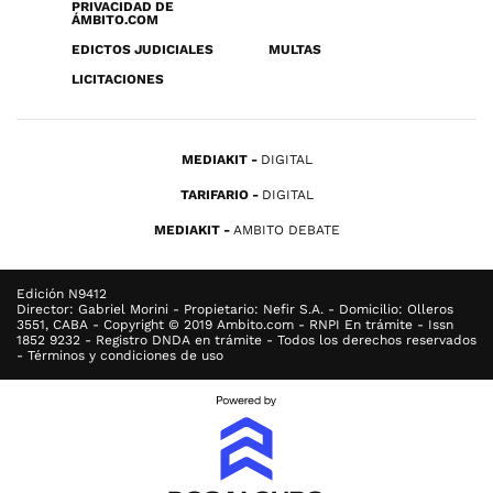
PRIVACIDAD DE
ÁMBITO.COM
EDICTOS JUDICIALES
MULTAS
LICITACIONES
MEDIAKIT
DIGITAL
TARIFARIO
DIGITAL
MEDIAKIT
AMBITO DEBATE
Edición N9412
Director: Gabriel Morini - Propietario: Nefir S.A. - Domicilio: Olleros
3551, CABA - Copyright © 2019 Ambito.com - RNPI En trámite - Issn
1852 9232 - Registro DNDA en trámite - Todos los derechos reservados
- Términos y condiciones de uso