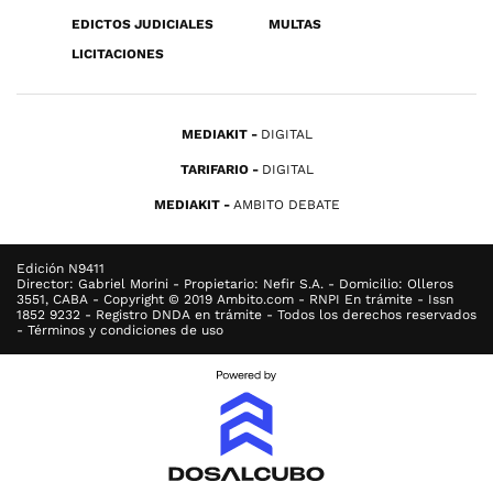
EDICTOS JUDICIALES
MULTAS
LICITACIONES
MEDIAKIT
DIGITAL
TARIFARIO
DIGITAL
MEDIAKIT
AMBITO DEBATE
Edición N9411
Director: Gabriel Morini - Propietario: Nefir S.A. - Domicilio: Olleros
3551, CABA - Copyright © 2019 Ambito.com - RNPI En trámite - Issn
1852 9232 - Registro DNDA en trámite - Todos los derechos reservados
- Términos y condiciones de uso