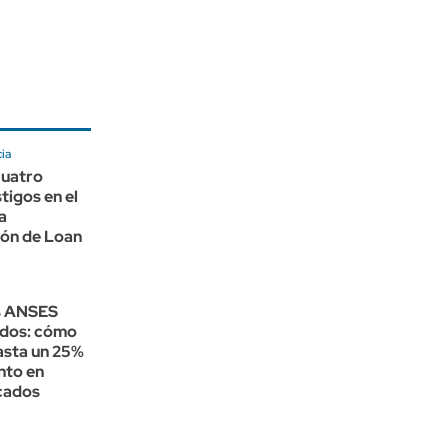
ia
cuatro
tigos en el
la
ión de Loan
s ANSES
ados: cómo
asta un 25%
nto en
cados