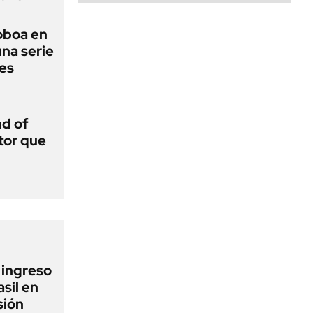
Noboa en
una serie
les
d of
tor que
l ingreso
sil en
sión