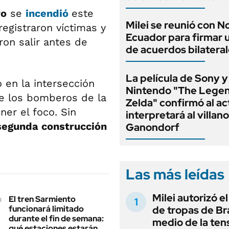
ro
se
incendió
este
Milei se reunió con 
egistraron víctimas y
Ecuador para firmar 
ron salir antes de
de acuerdos bilatera
La película de Sony y
 en la intersección
Nintendo "The Legen
de los bomberos de la
Zelda" confirmó al ac
ner el foco. Sin
interpretará al villano
segunda construcción
Ganondorf
Las más leídas
Milei autorizó e
El tren Sarmiento
funcionará limitado
de tropas de Bra
durante el fin de semana:
medio de la ten
qué estaciones estarán