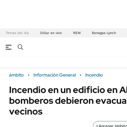
Temas del día
Dólar en vivo
REM
Benegas Lynch
NEGOCIOS
ÚLTIMAS NOTICIAS
Especiales Ámbito
ECONOMÍA
ámbito
Información General
Incendio
Real Estate
Banco de Datos
Incendio en un edificio en A
Sustentabilidad
Campo
bomberos debieron evacuar
Seguros
FINANZAS
ENERGY REPORT
vecinos
Dólar
POLÍTICA
Mercados
+
Agregar ámbito
Nacional