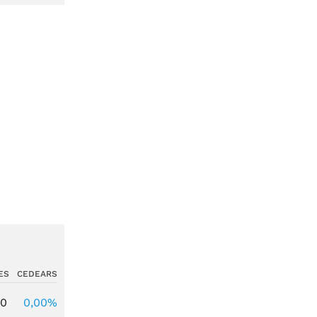
ES
CEDEARS
00
0,00%