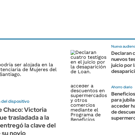
Nueva audienc
Declaran 
nuevos tes
juicio por 
desaparic
Ahorro diario
Beneficio
para jubil
 del dispositivo
acceder h
 Chaco: Victoria
de descue
ue trasladada a la
supermer
 entregó la clave del
e su novio