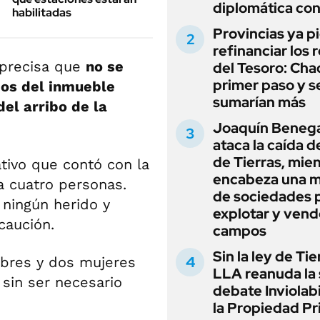
diplomática con
habilitadas
Provincias ya p
refinanciar los 
 precisa que
no se
del Tesoro: Chac
primer paso y s
ios del inmueble
sumarían más
del arribo de la
Joaquín Beneg
ataca la caída de
de Tierras, mie
ivo que contó con la
encabeza una 
a cuatro personas.
de sociedades 
 ningún herido y
explotar y vend
caución.
campos
Sin la ley de Tie
mbres y dos mujeres
LLA reanuda la 
sin ser necesario
debate Inviolab
la Propiedad Pr