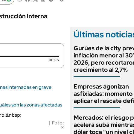
ANUARIO 2025
LIFESTYLE
EDICIÓN IMPRESA
AUTOS
strucción interna
Últimas noticia
Gurúes de la city pr
inflación menor al 3
Duración: 36 segundos
00:36
2026, pero recortaron
crecimiento al 2,7%
Empresas agonizan
nas internadas en grave
asfixiadas: momento
aplicar el rescate def
uáles son las zonas afectadas
Mercados: el riesgo p
Foto:
acelera suba mientra
X
dólar toca "un nivel c