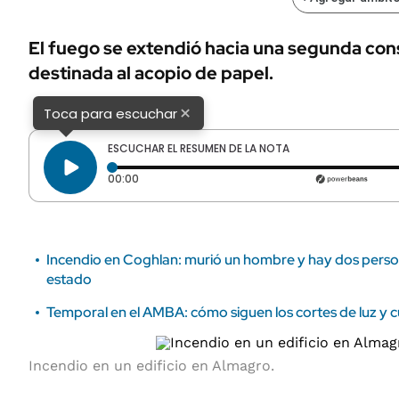
ÁMBITO DEBATE
Municipios
MEDIAKIT AMBITO DEBATE
El fuego se extendió hacia una segunda con
URUGUAY
destinada al acopio de papel.
×
Toca para escuchar
ESCUCHAR EL RESUMEN DE LA NOTA
Tiempo transcurrido: 0 segundos
00:00
Incendio en Coghlan: murió un hombre y hay dos perso
estado
Temporal en el AMBA: cómo siguen los cortes de luz y c
Incendio en un edificio en Almagro.