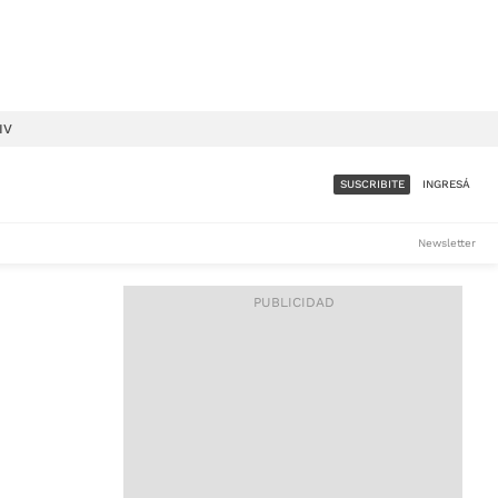
IV
SUSCRIBITE
INGRESÁ
SUMATE A LA COMUNIDAD
Newsletter
DE ÁMBITO
LES
ACCESO FULL - $1.800/MES
ES
CORPORATIVO - CONSULTAR
Si tenés dudas comunicate
con nosotros a
IOS
suscripciones@ambito.com.ar
Llamanos al (54) 11 4556-
9147/48 o
al (54) 11 4449-3256 de lunes a