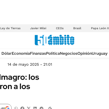
Ley de Tierras
Javier Milei
CEOs
Brasil
Papa León X
Anuario autos 2026
Dólar
Economía
Finanzas
Política
Negocios
Opinión
Uruguay
TECNOLOGÍA
NOVEDADES FISCA
MÉXICO
14 de mayo 2025 - 21:01
EDICTOS JUDICIAL
OPINIÓN
lmagro: los
MULTAS
MUNDO
on a los
LICITACIONES
INFORMACIÓN GENERAL
CUADROS TARIFAR
ESPECTÁCULOS
RECALL
DEPORTES
 en