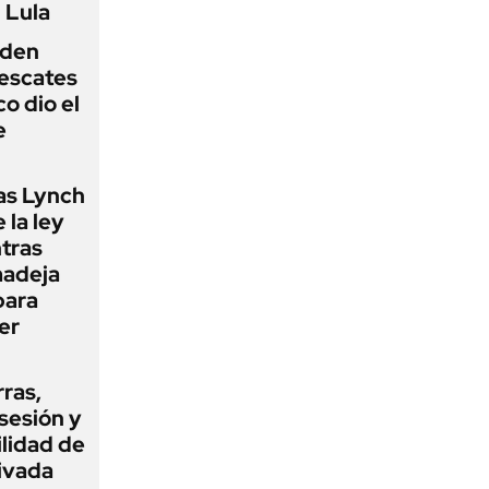
 Lula
iden
rescates
o dio el
e
as Lynch
 la ley
ntras
madeja
para
er
rras,
sesión y
ilidad de
ivada