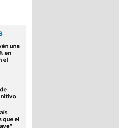
viernes de 10 a 18
s
evén una
0% en
 el
 de
initivo
aís
s que el
lave"