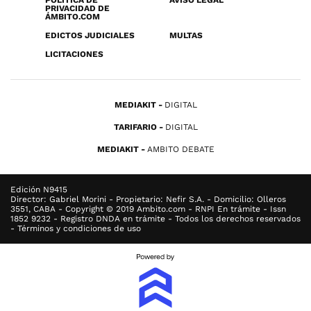
POLÍTICA DE
AVISO LEGAL
PRIVACIDAD DE
ÁMBITO.COM
EDICTOS JUDICIALES
MULTAS
LICITACIONES
MEDIAKIT
DIGITAL
TARIFARIO
DIGITAL
MEDIAKIT
AMBITO DEBATE
Edición N9415
Director: Gabriel Morini - Propietario: Nefir S.A. - Domicilio: Olleros
3551, CABA - Copyright © 2019 Ambito.com - RNPI En trámite - Issn
1852 9232 - Registro DNDA en trámite - Todos los derechos reservados
- Términos y condiciones de uso