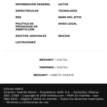
INFORMACIÓN GENERAL
AUTOS
ESPECTÁCULOS
TECNOLOGÍA
RSS
MAPA DEL SITIO
POLÍTICA DE
AVISO LEGAL
PRIVACIDAD DE
ÁMBITO.COM
EDICTOS JUDICIALES
MULTAS
LICITACIONES
MEDIAKIT
DIGITAL
TARIFARIO
DIGITAL
MEDIAKIT
AMBITO DEBATE
Edición N9412
Director: Gabriel Morini - Propietario: Nefir S.A. - Domicilio: Olleros
3551, CABA - Copyright © 2019 Ambito.com - RNPI En trámite - Issn
1852 9232 - Registro DNDA en trámite - Todos los derechos reservados
- Términos y condiciones de uso