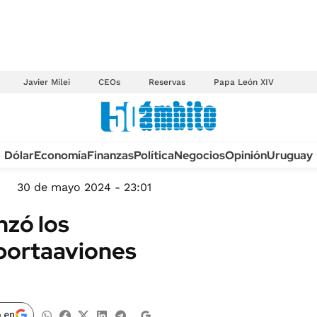
Javier Milei
CEOs
Reservas
Papa León XIV
Anuario autos 2026
Dólar
Economía
Finanzas
Política
Negocios
Opinión
Uruguay
TECNOLOGÍA
NOVEDADES FISCA
MÉXICO
30 de mayo 2024 - 23:01
EDICTOS JUDICIAL
OPINIÓN
zó los
MULTAS
MUNDO
l portaaviones
LICITACIONES
INFORMACIÓN GENERAL
CUADROS TARIFAR
ESPECTÁCULOS
RECALL
DEPORTES
 en