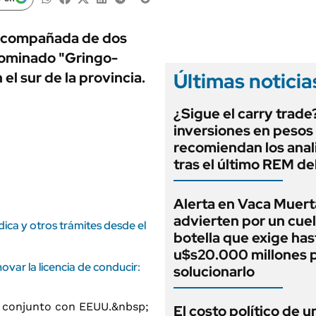
ANUARIO 2025
LIFESTYLE
EDICIÓN IMPRESA
AUTOS
 acompañada de dos
enominado "Gringo-
Últimas noticia
el sur de la provincia.
¿Sigue el carry trade
inversiones en pesos
recomiendan los anal
tras el último REM d
Alerta en Vaca Muert
advierten por un cuel
édica y otros trámites desde el
botella que exige has
u$s20.000 millones 
var la licencia de conducir:
solucionarlo
El costo político de u