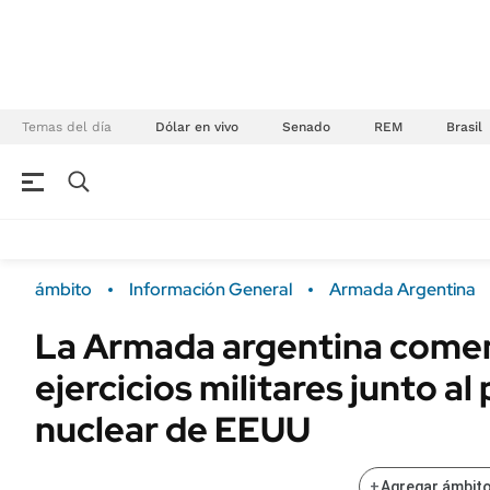
Temas del día
Dólar en vivo
Senado
REM
Brasil
NEGOCIOS
ÚLTIMAS NOTICIAS
Especiales Ámbito
ECONOMÍA
ámbito
Información General
Armada Argentina
Real Estate
Banco de Datos
La Armada argentina comen
Sustentabilidad
Campo
ejercicios militares junto a
Seguros
FINANZAS
ENERGY REPORT
nuclear de EEUU
Dólar
POLÍTICA
Mercados
+
Agregar ámbito
Nacional