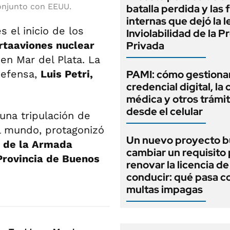
conjunto con EEUU.
batalla perdida y las 
internas que dejó la l
 el inicio de los
Inviolabilidad de la 
rtaaviones nuclear
Privada
en Mar del Plata. La
Defensa,
Luis Petri,
PAMI: cómo gestionar
credencial digital, la c
médica y otros trámi
desde el celular
una tripulación de
l mundo, protagonizó
Un nuevo proyecto b
 de la Armada
cambiar un requisito
 Provincia de Buenos
renovar la licencia de
conducir: qué pasa co
multas impagas