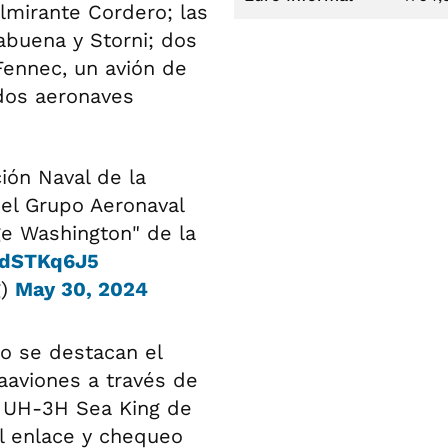
lmirante Cordero; las
abuena y Storni; dos
Fennec, un avión de
 dos aeronaves
ión Naval de la
el Grupo Aeronaval
e Washington" de la
BdSTKq6J5
g)
May 30, 2024
io se destacan el
aaviones a través de
 UH-3H Sea King de
el enlace y chequeo