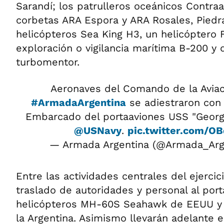
Sarandí; los patrulleros oceánicos Contraa
corbetas ARA Espora y ARA Rosales, Piedr
helicópteros Sea King H3, un helicóptero 
exploración o vigilancia marítima B-200 y
turbomentor.
Aeronaves del Comando de la Aviac
#ArmadaArgentina
se adiestraron con 
Embarcado del portaaviones USS "Georg
@USNavy
.
pic.twitter.com/O
— Armada Argentina (@Armada_Ar
Entre las actividades centrales del ejercic
traslado de autoridades y personal al port
helicópteros MH-60S Seahawk de EEUU y
la Argentina. Asimismo llevarán adelante 