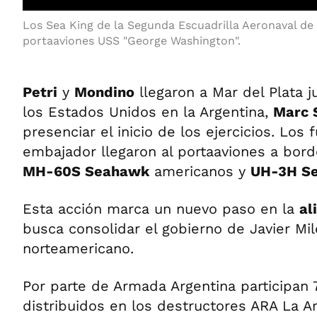
Los Sea King de la Segunda Escuadrilla Aeronaval de
portaaviones USS "George Washington".
Petri
y
Mondino
llegaron a Mar del Plata 
los Estados Unidos en la Argentina,
Marc 
presenciar el inicio de los ejercicios. Los 
embajador llegaron al portaaviones a bord
MH-60S Seahawk
americanos y
UH-3H Se
Esta acción marca un nuevo paso en la
al
busca consolidar el gobierno de Javier Mil
norteamericano.
Por parte de Armada Argentina participan
distribuidos en los destructores ARA La A