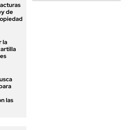
facturas
ey de
Propiedad
 la
artilla
tes
usca
 para
n las