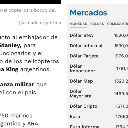
Mercados
 Helicópteros a bordo del
Armada argentina
MONEDAS
BOLSAS
COMMODITI
Dólar BNA
1520,
junto al embajador de
Stanley,
para
Dólar Informal
1530,
funcionarios y el
Dólar Tarjeta
1976,
o de los helicópteros
Dólar
1761,
a King
argentinos.
Importador
Dólar Mep
1520,
ianza militar
que
Dólar
ei con el país
1499,
Mayorista
Dólar Cripto
1571,
 750 marinos
Euro
1766,
rgentina y ARA
Euro Informal
1764,