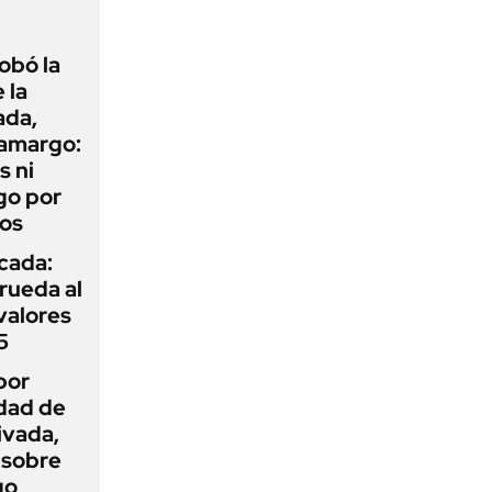
obó la
 la
ada,
 amargo:
s ni
go por
dos
icada:
rueda al
 valores
5
por
idad de
ivada,
 sobre
go