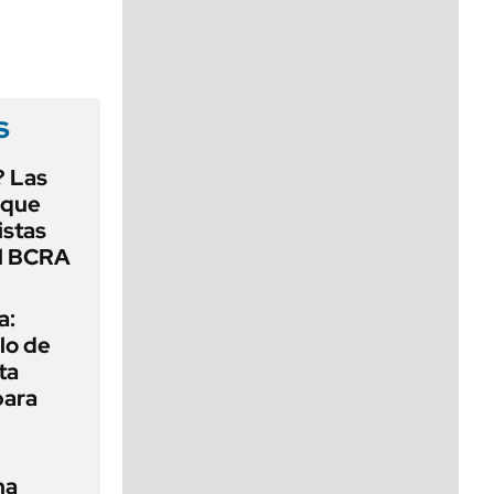
viernes de 10 a 18
s
? Las
 que
istas
el BCRA
a:
lo de
ta
para
na