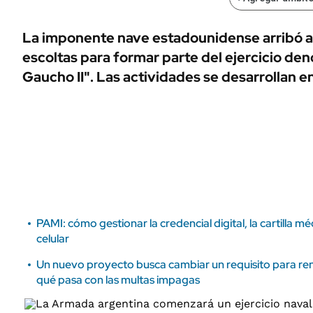
ÁMBITO DEBATE
Municipios
MEDIAKIT AMBITO DEBATE
La imponente nave estadounidense arribó
URUGUAY
escoltas para formar parte del ejercicio d
Gaucho II". Las actividades se desarrollan en 
PAMI: cómo gestionar la credencial digital, la cartilla m
celular
Un nuevo proyecto busca cambiar un requisito para reno
qué pasa con las multas impagas