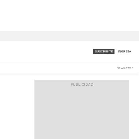
SUSCRIBITE
INGRESÁ
SUMATE A LA COMUNIDAD
Newsletter
DE ÁMBITO
LES
ACCESO FULL - $1.800/MES
ES
CORPORATIVO - CONSULTAR
Si tenés dudas comunicate
con nosotros a
IOS
suscripciones@ambito.com.ar
Llamanos al (54) 11 4556-
9147/48 o
al (54) 11 4449-3256 de lunes a