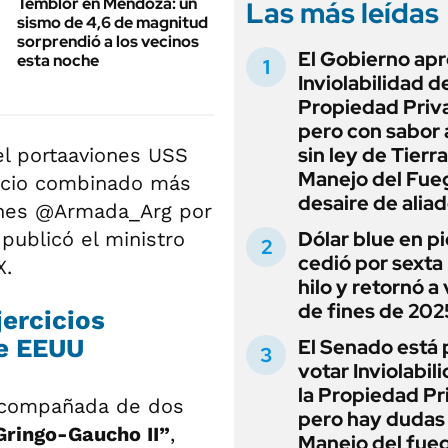
Temblor en Mendoza: un
Las más leídas
sismo de 4,6 de magnitud
sorprendió a los vecinos
El Gobierno apr
esta noche
Inviolabilidad de
Propiedad Priv
pero con sabor
sin ley de Tierra
el portaaviones USS
Manejo del Fue
cicio combinado más
desaire de alia
iones @Armada_Arg por
Dólar blue en p
 publicó el ministro
cedió por sexta 
X.
hilo y retornó a
de fines de 202
jercicios
de EEUU
El Senado está 
votar Inviolabil
la Propiedad Pr
 acompañada de dos
pero hay dudas
“Gringo-Gaucho II”
,
Manejo del fue