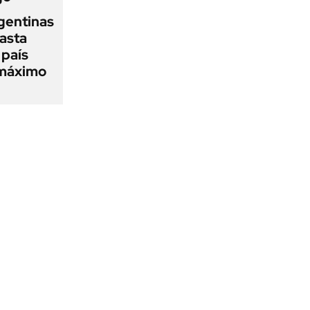
gentinas
asta
 país
 máximo