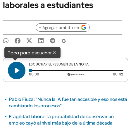
laborales a estudiantes
+ Agregar ámbito en
×
Toca para escuchar
ESCUCHAR EL RESUMEN DE LA NOTA
Tiempo transcurrido: 0 segundos
Dura
00:00
00:42
Pablo Fiuza: "Nunca la IA fue tan accesible y eso nos está
cambiando los procesos"
Fragilidad laboral: la probabilidad de conservar un
empleo cayó al nivel más bajo de la última década