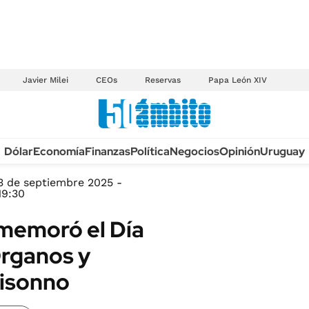
Javier Milei
CEOs
Reservas
Papa León XIV
Anuario autos 2026
Dólar
Economía
Finanzas
Política
Negocios
Opinión
Uruguay
TECNOLOGÍA
NOVEDADES FISCA
MÉXICO
3 de septiembre 2025 -
EDICTOS JUDICIAL
19:30
OPINIÓN
MULTAS
nmemoró el Día
MUNDO
LICITACIONES
Órganos y
INFORMACIÓN GENERAL
CUADROS TARIFAR
ESPECTÁCULOS
visonno
RECALL
DEPORTES