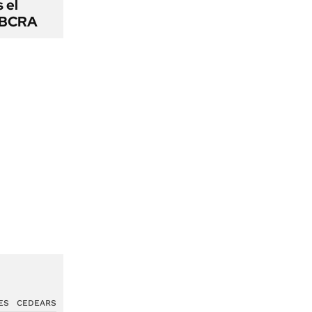
s el
l BCRA
ES
CEDEARS