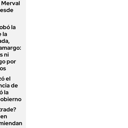
P Merval
desde
obó la
 la
ada,
 amargo:
s ni
go por
dos
zó el
ncia de
ó la
Gobierno
 trade?
 en
omiendan