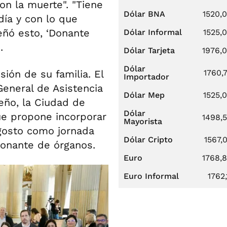
on la muerte". "Tiene
Dólar BNA
1520,
día y con lo que
eñó esto, ‘Donante
Dólar Informal
1525,
.
Dólar Tarjeta
1976,
Dólar
sión de su familia. El
1760,
Importador
General de Asistencia
Dólar Mep
1525,
teño, la Ciudad de
Dólar
que propone incorporar
1498,
Mayorista
agosto como jornada
Dólar Cripto
1567,
donante de órganos.
Euro
1768,
Euro Informal
1762,