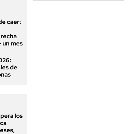
de caer:
o
 brecha
e un mes
026:
ales de
onas
upera los
oca
eses,