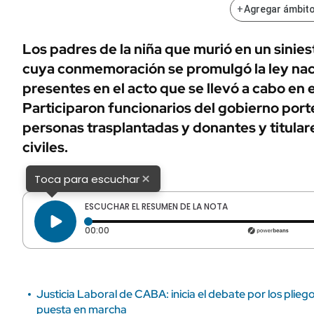
ÁMBITO DEBATE
+
Agregar ámbito
Municipios
MEDIAKIT AMBITO DEBATE
Los padres de la niña que murió en un siniest
URUGUAY
cuya conmemoración se promulgó la ley nac
presentes en el acto que se llevó a cabo en 
Participaron funcionarios del gobierno port
personas trasplantadas y donantes y titular
civiles.
×
Toca para escuchar
ESCUCHAR EL RESUMEN DE LA NOTA
Tiempo transcurrido: 0 segundos
00:00
Justicia Laboral de CABA: inicia el debate por los plieg
puesta en marcha