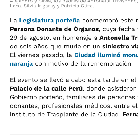
Alejandro y Silvia, los padres de Antonella Trivisonno,
Lasa, Silvia Irigaray y Patricia Glize.
La
Legislatura porteña
conmemoró este m
Persona Donante de Órganos
, cuya fecha
29 de agosto, en homenaje a
Antonella Tr
de seis años que murió en un
siniestro vi
El viernes pasado, la
Ciudad iluminó mon
naranja
con motivo de la rememoración.
El evento se llevó a cabo esta tarde en el
Palacio de la calle Perú
, donde asistieron
Gobierno porteño, familiares de personas 
donantes, profesionales médicos, entre ell
Instituto de Trasplante de la Ciudad,
Fern