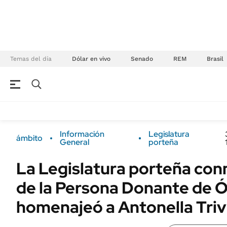
Temas del día
Dólar en vivo
Senado
REM
Brasil
NEGOCIOS
ÚLTIMAS NOTICIAS
Especiales Ámbito
ECONOMÍA
Información
Legislatura
ámbito
Real Estate
General
porteña
Banco de Datos
Sustentabilidad
Campo
La Legislatura porteña co
Seguros
FINANZAS
de la Persona Donante de 
ENERGY REPORT
Dólar
homenajeó a Antonella Tri
POLÍTICA
Mercados
Nacional