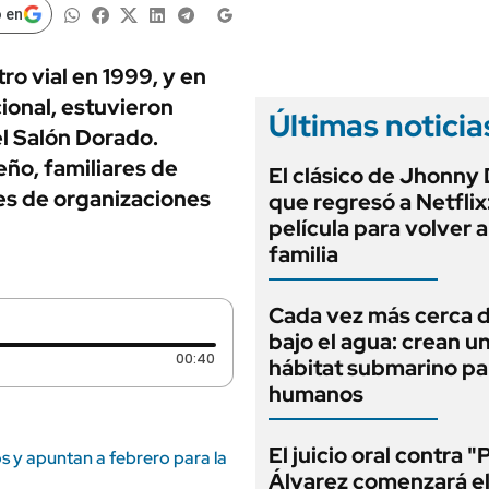
ANUARIO 2025
 en
LIFESTYLE
EDICIÓN IMPRESA
AUTOS
ro vial en 1999, y en
ional, estuvieron
Últimas noticia
el Salón Dorado.
eño, familiares de
El clásico de Jhonny
es de organizaciones
que regresó a Netflix
película para volver a
familia
Cada vez más cerca d
bajo el agua: crean u
Duración: 40 segundos
00:40
hábitat submarino pa
humanos
El juicio oral contra "
os y apuntan a febrero para la
Álvarez comenzará e