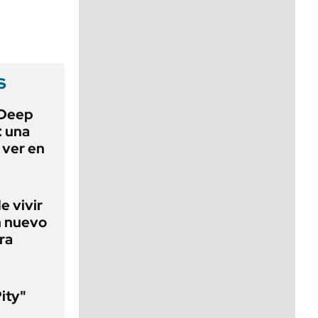
viernes de 10 a 18
s
 Deep
: una
 ver en
e vivir
n nuevo
ra
Pity"
l