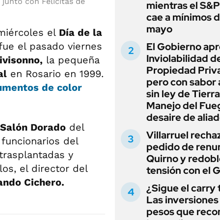
 junto con Felicitas de
mientras el S&
cae a mínimos 
mayo
iércoles el
Día de la
 fue el pasado viernes
El Gobierno apr
Inviolabilidad de
ivisonno,
la pequeña
Propiedad Priv
al
en Rosario en 1999.
pero con sabor
umentos de color
sin ley de Tierra
Manejo del Fue
desaire de alia
Salón Dorado
del
Villarruel recha
 funcionarios del
pedido de renu
trasplantadas y
Quirno y redobl
os, el director del
tensión con el 
ando Cichero.
¿Sigue el carry
Las inversiones
pesos que rec