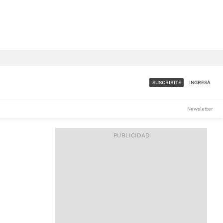
SUSCRIBITE
INGRESÁ
SUMATE A LA COMUNIDAD
Newsletter
DE ÁMBITO
LES
ACCESO FULL - $1.800/MES
ES
CORPORATIVO - CONSULTAR
Si tenés dudas comunicate
con nosotros a
IOS
suscripciones@ambito.com.ar
Llamanos al (54) 11 4556-
9147/48 o
al (54) 11 4449-3256 de lunes a