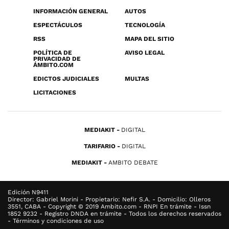
INFORMACIÓN GENERAL
AUTOS
ESPECTÁCULOS
TECNOLOGÍA
RSS
MAPA DEL SITIO
POLÍTICA DE
AVISO LEGAL
PRIVACIDAD DE
ÁMBITO.COM
EDICTOS JUDICIALES
MULTAS
LICITACIONES
MEDIAKIT
DIGITAL
TARIFARIO
DIGITAL
MEDIAKIT
AMBITO DEBATE
Edición N9411
Director: Gabriel Morini - Propietario: Nefir S.A. - Domicilio: Olleros
3551, CABA - Copyright © 2019 Ambito.com - RNPI En trámite - Issn
1852 9232 - Registro DNDA en trámite - Todos los derechos reservados
- Términos y condiciones de uso