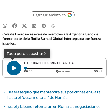
+ Agregar ámbito en
Celeste Fierro regresará este miércoles a la Argentina luego de
formar parte de la flotilla Sumud Global, interceptada por fuerzas
israelíes.
×
Toca para escuchar
ESCUCHAR EL RESUMEN DE LA NOTA
Tiempo transcurrido: 0 segundos
Dura
00:00
00:43
Israel aseguró que mantendrá sus posiciones en Gaza
hasta el "desarme total" de Hamás
Israel y Líbano retomarán en Roma las negociaciones