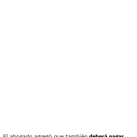
El abogado agregó que también
deberá pagar