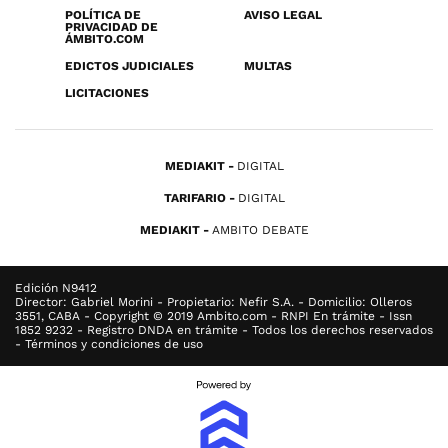
POLÍTICA DE
AVISO LEGAL
PRIVACIDAD DE
ÁMBITO.COM
EDICTOS JUDICIALES
MULTAS
LICITACIONES
MEDIAKIT
DIGITAL
TARIFARIO
DIGITAL
MEDIAKIT
AMBITO DEBATE
Edición N9412
Director: Gabriel Morini - Propietario: Nefir S.A. - Domicilio: Olleros
3551, CABA - Copyright © 2019 Ambito.com - RNPI En trámite - Issn
1852 9232 - Registro DNDA en trámite - Todos los derechos reservados
- Términos y condiciones de uso