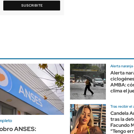
SUSCRIBITE
Alerta naranja
Alerta nar
ciclogénes
AMBA: cóm
clima el ju
Tras recibir el
Candela A
tras la de
mpleto
Facundo 
obro ANSES:
"Tengo er