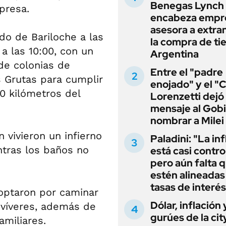
Benegas Lynch
presa.
encabeza empr
asesora a extra
do de Bariloche a las
la compra de ti
a las 10:00, con un
Argentina
de colonias de
Entre el "padre
s Grutas para cumplir
enojado" y el "C
0 kilómetros del
Lorenzetti dejó
mensaje al Gobi
nombrar a Milei
n vivieron un infierno
Paladini: "La in
ntras los baños no
está casi contro
pero aún falta 
estén alineadas 
tasas de interés
optaron por caminar
Dólar, inflación 
 víveres, además de
gurúes de la cit
amiliares.