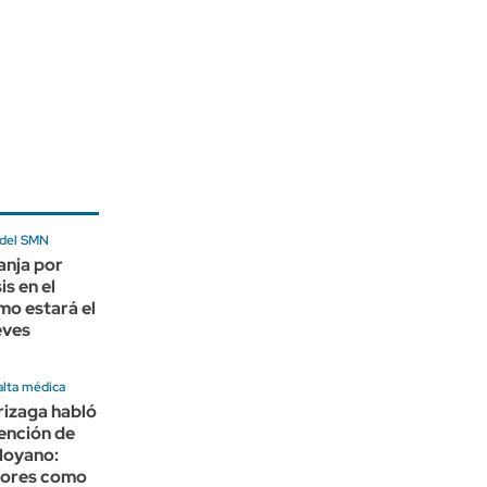
 del SMN
anja por
is en el
o estará el
eves
 alta médica
rizaga habló
tención de
Moyano:
rores como