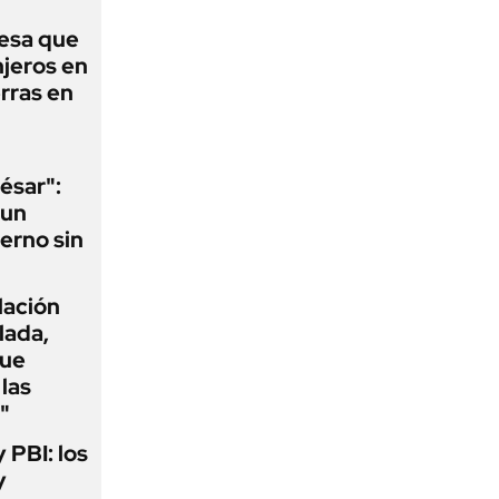
esa que
njeros en
erras en
ésar":
 un
erno sin
flación
lada,
que
las
"
y PBI: los
y