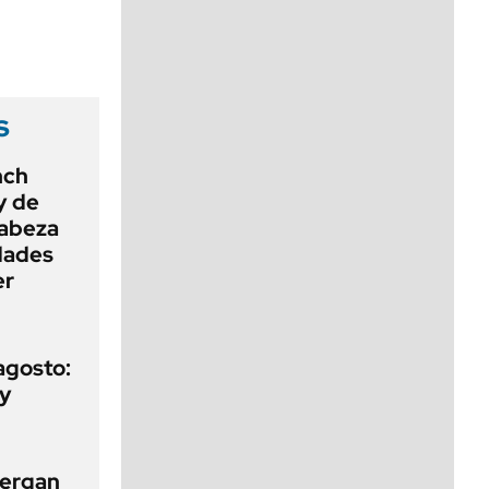
viernes de 10 a 18
s
nch
ey de
cabeza
dades
er
agosto:
 y
tergan