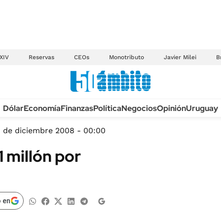
XIV
Reservas
CEOs
Monotributo
Javier Milei
B
Anuario autos 2026
Dólar
Economía
Finanzas
Política
Negocios
Opinión
Uruguay
TECNOLOGÍA
NOVEDADES FISCA
MÉXICO
 de diciembre 2008 - 00:00
EDICTOS JUDICIAL
OPINIÓN
1 millón por
MULTAS
MUNDO
LICITACIONES
INFORMACIÓN GENERAL
CUADROS TARIFAR
ESPECTÁCULOS
 en
RECALL
DEPORTES