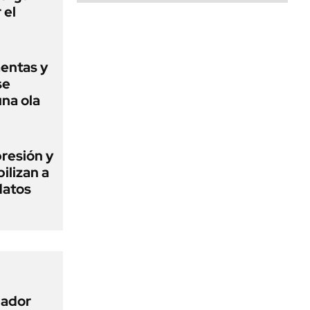
 el
mentas y
se
una ola
presión y
ilizan a
datos
nador