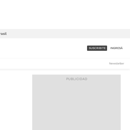
rasil
SUSCRIBITE
INGRESÁ
SUMATE A LA COMUNIDAD
Newsletter
DE ÁMBITO
LES
ACCESO FULL - $1.800/MES
ES
CORPORATIVO - CONSULTAR
Si tenés dudas comunicate
con nosotros a
IOS
suscripciones@ambito.com.ar
Llamanos al (54) 11 4556-
9147/48 o
al (54) 11 4449-3256 de lunes a