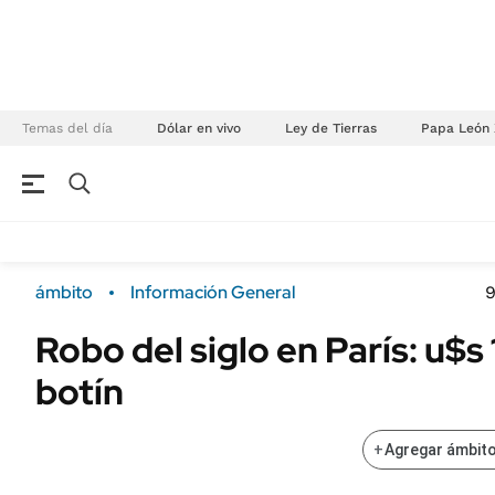
Temas del día
Dólar en vivo
Ley de Tierras
Papa León 
NEGOCIOS
ÚLTIMAS NOTICIAS
Especiales Ámbito
ECONOMÍA
ámbito
Información General
9
Real Estate
Banco de Datos
Robo del siglo en París: u$s 
Sustentabilidad
Campo
botín
Seguros
FINANZAS
ENERGY REPORT
Dólar
+
Agregar ámbito
POLÍTICA
Mercados
Nacional