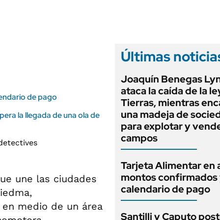
ANUARIO 2025
LIFESTYLE
EDICIÓN IMPRESA
AUTOS
Últimas noticia
Joaquín Benegas Ly
ataca la caída de la l
lendario de pago
Tierras, mientras en
una madeja de socie
pera la llegada de una ola de
para explotar y vend
campos
Tarjeta Alimentar en 
montos confirmados
que une las ciudades
calendario de pago
Viedma,
 en medio de un área
Santilli y Caputo pos