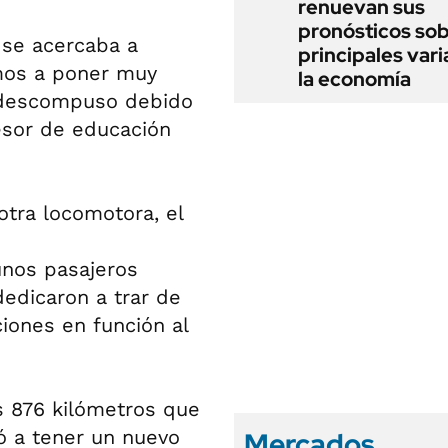
renuevan sus
pronósticos sob
 se acercaba a
principales vari
mos a poner muy
la economía
e descompuso debido
fesor de educación
 otra locomotora, el
unos pasajeros
dedicaron a trar de
iones en función al
os 876 kilómetros que
ó a tener un nuevo
Mercados