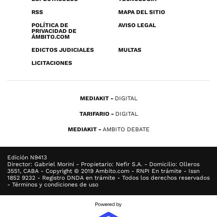
RSS
MAPA DEL SITIO
POLÍTICA DE
AVISO LEGAL
PRIVACIDAD DE
ÁMBITO.COM
EDICTOS JUDICIALES
MULTAS
LICITACIONES
MEDIAKIT
DIGITAL
TARIFARIO
DIGITAL
MEDIAKIT
AMBITO DEBATE
Edición N9413
Director: Gabriel Morini - Propietario: Nefir S.A. - Domicilio: Olleros
3551, CABA - Copyright © 2019 Ambito.com - RNPI En trámite - Issn
1852 9232 - Registro DNDA en trámite - Todos los derechos reservados
- Términos y condiciones de uso