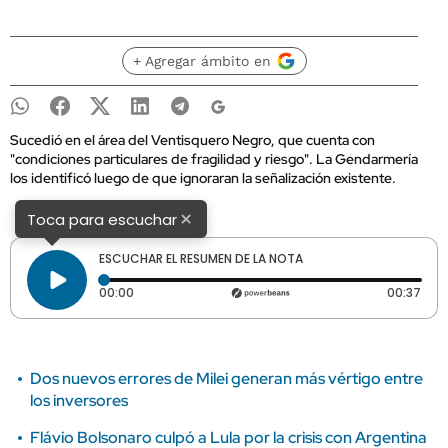
+ Agregar ámbito en
Sucedió en el área del Ventisquero Negro, que cuenta con
"condiciones particulares de fragilidad y riesgo". La Gendarmería
los identificó luego de que ignoraran la señalización existente.
×
Toca para escuchar
ESCUCHAR EL RESUMEN DE LA NOTA
Tiempo transcurrido: 0 segundos
Dura
00:00
00:37
Dos nuevos errores de Milei generan más vértigo entre
los inversores
Flávio Bolsonaro culpó a Lula por la crisis con Argentina