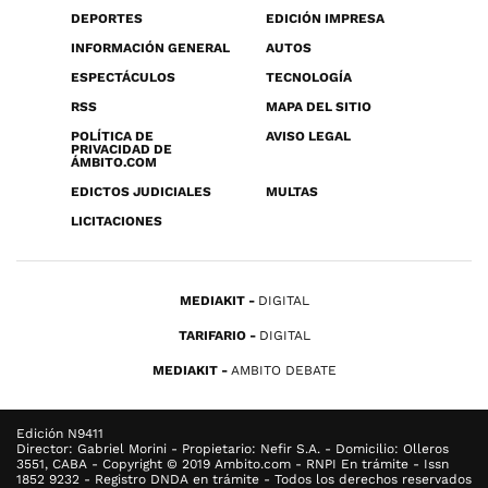
DEPORTES
EDICIÓN IMPRESA
INFORMACIÓN GENERAL
AUTOS
ESPECTÁCULOS
TECNOLOGÍA
RSS
MAPA DEL SITIO
POLÍTICA DE
AVISO LEGAL
PRIVACIDAD DE
ÁMBITO.COM
EDICTOS JUDICIALES
MULTAS
LICITACIONES
MEDIAKIT
DIGITAL
TARIFARIO
DIGITAL
MEDIAKIT
AMBITO DEBATE
Edición N9411
Director: Gabriel Morini - Propietario: Nefir S.A. - Domicilio: Olleros
3551, CABA - Copyright © 2019 Ambito.com - RNPI En trámite - Issn
1852 9232 - Registro DNDA en trámite - Todos los derechos reservados