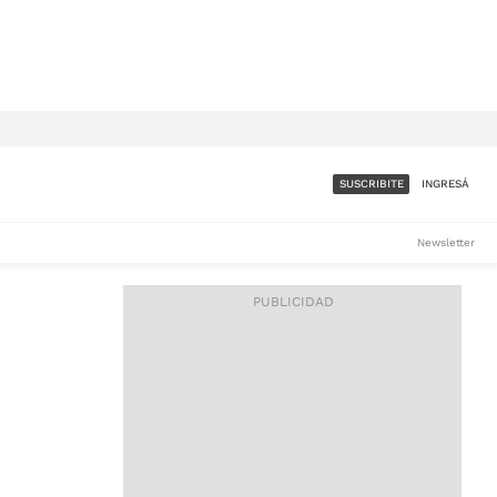
SUSCRIBITE
INGRESÁ
SUMATE A LA COMUNIDAD
Newsletter
DE ÁMBITO
LES
ACCESO FULL - $1.800/MES
ES
CORPORATIVO - CONSULTAR
Si tenés dudas comunicate
con nosotros a
IOS
suscripciones@ambito.com.ar
Llamanos al (54) 11 4556-
9147/48 o
al (54) 11 4449-3256 de lunes a