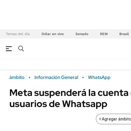
Temas del día
Dólar en vivo
Senado
REM
Brasil
NEGOCIOS
ÚLTIMAS NOTICIAS
Especiales Ámbito
ECONOMÍA
ámbito
Información General
WhatsApp
Real Estate
Banco de Datos
Meta suspenderá la cuenta
Sustentabilidad
Campo
usuarios de Whatsapp
Seguros
FINANZAS
ENERGY REPORT
Dólar
+
Agregar ámbito
POLÍTICA
Mercados
Nacional