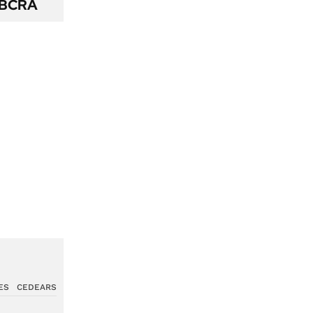
l BCRA
ES
CEDEARS