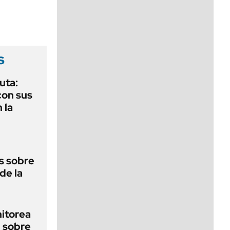
viernes de 10 a 18
s
uta:
con sus
 la
s sobre
 de la
nitorea
l sobre