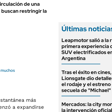
ANUARIO 2025
irculación de una
LIFESTYLE
EDICIÓN IMPRESA
buscan restringir la
AUTOS
Últimas noticia
Leapmotor salió a la r
primera experiencia 
SUV electrificados en
Argentina
a muchos
Tras el éxito en cines,
Lionsgate dio detalle
el rodaje y el estreno
secuela de "Michael"
nstantánea más
Mercados: la city mo
menzó a expandirse
la intervención oficia