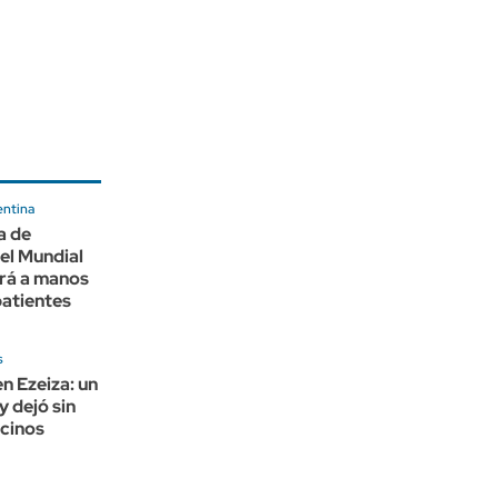
entina
a de
el Mundial
ará a manos
atientes
s
n Ezeiza: un
y dejó sin
ecinos