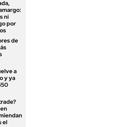
ada,
 amargo:
s ni
go por
dos
ores de
más
s
uelve a
o y ya
 450
 trade?
 en
omiendan
s el