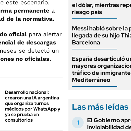
te este escenario,
el dólar, mientras rep
orma permanente
a
riesgo país
ad de la normativa.
Messi habló sobre la 
o oficial
para alertar
llegada de su hijo Thi
Barcelona
ncial de descargas
s meses se detectó un
España desarticuló u
iones no oficiales.
mayores organizacio
tráfico de inmigrante
Mediterráneo
Desarrollo nacional:
crearon una IA argentina
que organiza turnos
Las más leídas
médicos por WhatsApp y
ya se prueba en
El Gobierno apr
consultorios
Inviolabilidad de