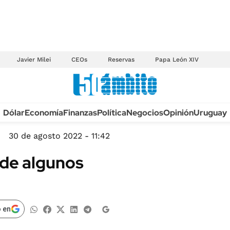
Javier Milei
CEOs
Reservas
Papa León XIV
Anuario autos 2026
Dólar
Economía
Finanzas
Política
Negocios
Opinión
Uruguay
TECNOLOGÍA
NOVEDADES FISCA
MÉXICO
30 de agosto 2022 - 11:42
EDICTOS JUDICIAL
OPINIÓN
 de algunos
MULTAS
MUNDO
LICITACIONES
INFORMACIÓN GENERAL
CUADROS TARIFAR
ESPECTÁCULOS
 en
RECALL
DEPORTES