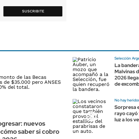
SUSCRIBITE
Selección Arg
La bander
Malvinas d
2026 lleg
de excomb
No hay herido
Sorpresa e
rayo cayó 
luz a los v
ogresar: nuevos
cómo saber si cobro