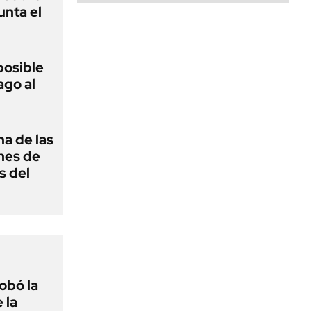
unta el
posible
ago al
na de las
nes de
s del
obó la
 la