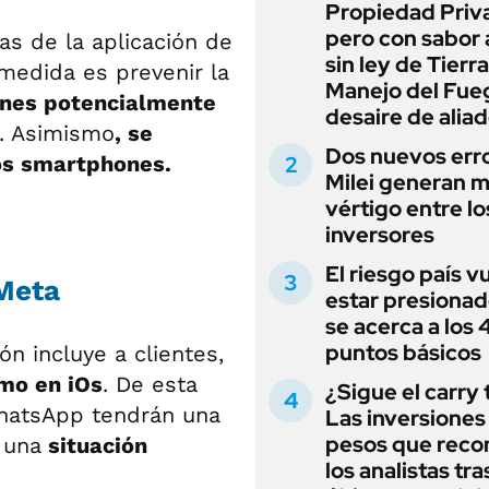
Propiedad Priv
pero con sabor
as de la aplicación de
sin ley de Tierra
 medida es prevenir la
Manejo del Fue
ones potencialmente
desaire de alia
s. Asimismo
, se
Dos nuevos err
los smartphones.
Milei generan 
vértigo entre lo
inversores
El riesgo país v
 Meta
estar presionad
se acerca a los
puntos básicos
ón incluye a clientes,
omo en iOs
. De esta
¿Sigue el carry
atsApp tendrán una
Las inversiones
pesos que rec
 una
situación
los analistas tra