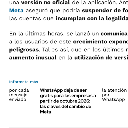
una
versión no oficial
de la aplicación. An
Meta
aseguró que podría
suspender de f
las cuentas que
incumplan con la legalid
En la últimas horas, se lanzó un
comunicad
a los usuarios de este
crecimiento expone
peligrosas
. Tal es así, que en los último
aumento inusual
en la
utilización de vers
Informate más
WhatsApp deja de ser
gratis para las empresas a
partir de octubre 2026:
las claves del cambio de
Meta