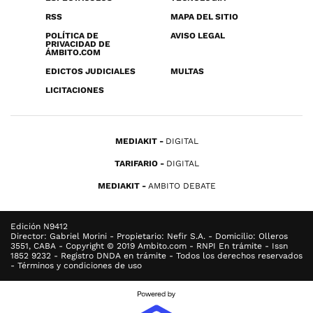
RSS
MAPA DEL SITIO
POLÍTICA DE
AVISO LEGAL
PRIVACIDAD DE
ÁMBITO.COM
EDICTOS JUDICIALES
MULTAS
LICITACIONES
MEDIAKIT
DIGITAL
TARIFARIO
DIGITAL
MEDIAKIT
AMBITO DEBATE
Edición N9412
Director: Gabriel Morini - Propietario: Nefir S.A. - Domicilio: Olleros
3551, CABA - Copyright © 2019 Ambito.com - RNPI En trámite - Issn
1852 9232 - Registro DNDA en trámite - Todos los derechos reservados
- Términos y condiciones de uso