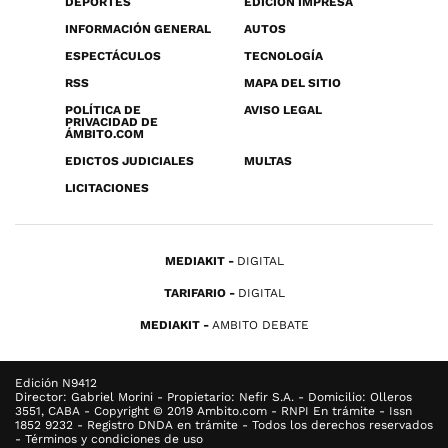
DEPORTES
EDICIÓN IMPRESA
INFORMACIÓN GENERAL
AUTOS
ESPECTÁCULOS
TECNOLOGÍA
RSS
MAPA DEL SITIO
POLÍTICA DE
AVISO LEGAL
PRIVACIDAD DE
ÁMBITO.COM
EDICTOS JUDICIALES
MULTAS
LICITACIONES
MEDIAKIT
DIGITAL
TARIFARIO
DIGITAL
MEDIAKIT
AMBITO DEBATE
Edición N9412
Director: Gabriel Morini - Propietario: Nefir S.A. - Domicilio: Olleros
3551, CABA - Copyright © 2019 Ambito.com - RNPI En trámite - Issn
1852 9232 - Registro DNDA en trámite - Todos los derechos reservados
- Términos y condiciones de uso