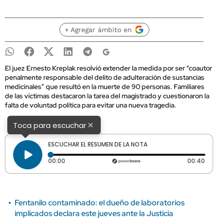
+ Agregar ámbito en
El juez Ernesto Kreplak resolvió extender la medida por ser “coautor
penalmente responsable del delito de adulteración de sustancias
medicinales” que resultó en la muerte de 90 personas. Familiares
de las víctimas destacaron la tarea del magistrado y cuestionaron la
falta de voluntad política para evitar una nueva tragedia.
×
Toca para escuchar
ESCUCHAR EL RESUMEN DE LA NOTA
Tiempo transcurrido: 0 segundos
Dura
00:00
00:40
Fentanilo contaminado: el dueño de laboratorios
implicados declara este jueves ante la Justicia