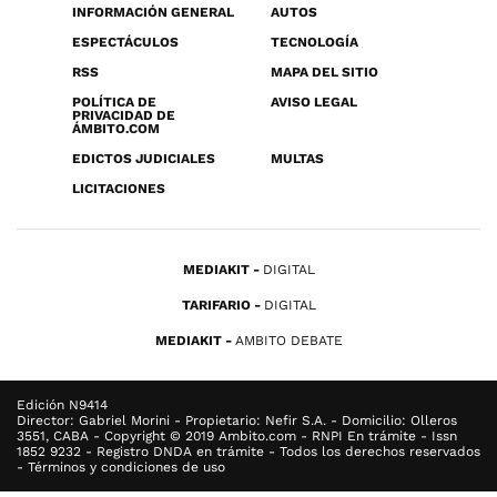
INFORMACIÓN GENERAL
AUTOS
ESPECTÁCULOS
TECNOLOGÍA
RSS
MAPA DEL SITIO
POLÍTICA DE
AVISO LEGAL
PRIVACIDAD DE
ÁMBITO.COM
EDICTOS JUDICIALES
MULTAS
LICITACIONES
MEDIAKIT
DIGITAL
TARIFARIO
DIGITAL
MEDIAKIT
AMBITO DEBATE
Edición N9414
Director: Gabriel Morini - Propietario: Nefir S.A. - Domicilio: Olleros
3551, CABA - Copyright © 2019 Ambito.com - RNPI En trámite - Issn
1852 9232 - Registro DNDA en trámite - Todos los derechos reservados
- Términos y condiciones de uso