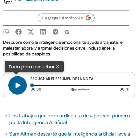
+ Agregar ámbito en
Descubre cómo la inteligencia emocional te ayuda a transitar el
malestar laboral y a tomar decisiones clave, incluso ante la
posibilidad de despidos.
×
Toca para escuchar
ESCUCHAR EL RESUMEN DE LA NOTA
Tiempo transcurrido: 0 segundos
Dura
00:00
00:41
Los trabajos que podrían llegar a desaparecer primero
por la Inteligencia Artificial
Sam Altman descartó que la inteligencia artificial lleve a