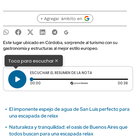
+ Agregar ámbito en
Este lugar ubicado en Córdoba, sorprende al turismo con su
gastronomía y estructuras al mejor estilo europeo.
×
Toca para escuchar
ESCUCHAR EL RESUMEN DE LA NOTA
Tiempo transcurrido: 0 segundos
Dura
00:00
00:38
El imponente espejo de agua de San Luis perfecto para
una escapada de relax
Naturaleza y tranquilidad: el oasis de Buenos Aires que
todos buscan para una escapada relax