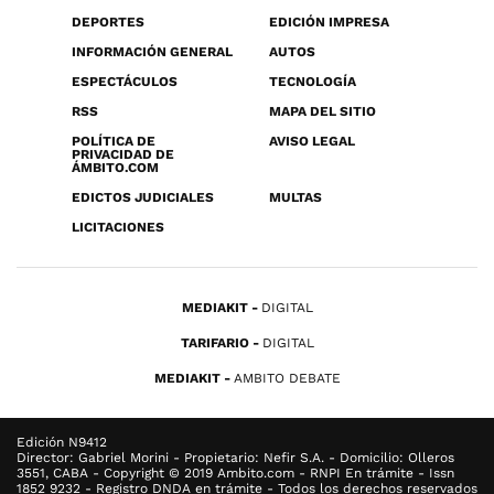
DEPORTES
EDICIÓN IMPRESA
INFORMACIÓN GENERAL
AUTOS
ESPECTÁCULOS
TECNOLOGÍA
RSS
MAPA DEL SITIO
POLÍTICA DE
AVISO LEGAL
PRIVACIDAD DE
ÁMBITO.COM
EDICTOS JUDICIALES
MULTAS
LICITACIONES
MEDIAKIT
DIGITAL
TARIFARIO
DIGITAL
MEDIAKIT
AMBITO DEBATE
Edición N9412
Director: Gabriel Morini - Propietario: Nefir S.A. - Domicilio: Olleros
3551, CABA - Copyright © 2019 Ambito.com - RNPI En trámite - Issn
1852 9232 - Registro DNDA en trámite - Todos los derechos reservados