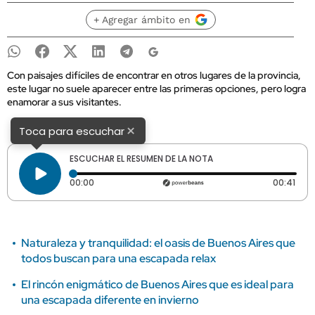
+ Agregar ámbito en
Con paisajes difíciles de encontrar en otros lugares de la provincia,
este lugar no suele aparecer entre las primeras opciones, pero logra
enamorar a sus visitantes.
×
Toca para escuchar
ESCUCHAR EL RESUMEN DE LA NOTA
Tiempo transcurrido: 0 segundos
Dura
00:00
00:41
Naturaleza y tranquilidad: el oasis de Buenos Aires que
todos buscan para una escapada relax
El rincón enigmático de Buenos Aires que es ideal para
una escapada diferente en invierno