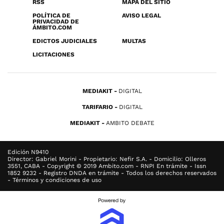
RSS
MAPA DEL SITIO
POLÍTICA DE
AVISO LEGAL
PRIVACIDAD DE
ÁMBITO.COM
EDICTOS JUDICIALES
MULTAS
LICITACIONES
MEDIAKIT
DIGITAL
TARIFARIO
DIGITAL
MEDIAKIT
AMBITO DEBATE
Edición N9410
Director: Gabriel Morini - Propietario: Nefir S.A. - Domicilio: Olleros
3551, CABA - Copyright © 2019 Ambito.com - RNPI En trámite - Issn
1852 9232 - Registro DNDA en trámite - Todos los derechos reservados
- Términos y condiciones de uso