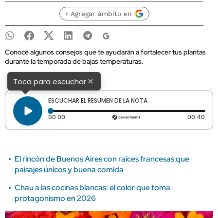
+ Agregar ámbito en
Conocé algunos consejos que te ayudarán a fortalecer tus plantas
durante la temporada de bajas temperaturas.
×
Toca para escuchar
ESCUCHAR EL RESUMEN DE LA NOTA
Tiempo transcurrido: 0 segundos
Dura
00:00
00:40
El rincón de Buenos Aires con raíces francesas que
paisajes únicos y buena comida
Chau a las cocinas blancas: el color que toma
protagonismo en 2026