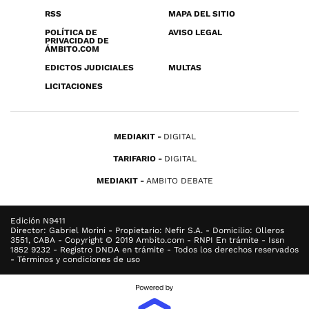
RSS
MAPA DEL SITIO
POLÍTICA DE
AVISO LEGAL
PRIVACIDAD DE
ÁMBITO.COM
EDICTOS JUDICIALES
MULTAS
LICITACIONES
MEDIAKIT
DIGITAL
TARIFARIO
DIGITAL
MEDIAKIT
AMBITO DEBATE
Edición N9411
Director: Gabriel Morini - Propietario: Nefir S.A. - Domicilio: Olleros
3551, CABA - Copyright © 2019 Ambito.com - RNPI En trámite - Issn
1852 9232 - Registro DNDA en trámite - Todos los derechos reservados
- Términos y condiciones de uso