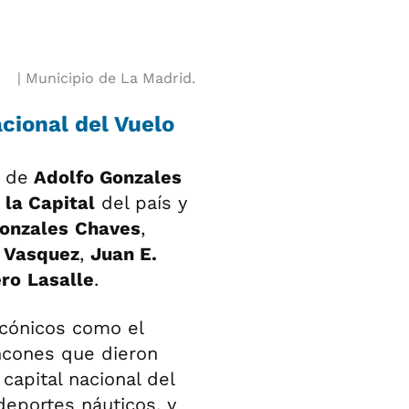
Municipio de La Madrid.
cional del Vuelo
o de
Adolfo Gonzales
 la Capital
del país y
onzales
Chaves
,
,
Vasquez
,
Juan E.
ero
Lasalle
.
icónicos como el
incones que dieron
, capital nacional del
deportes náuticos, y