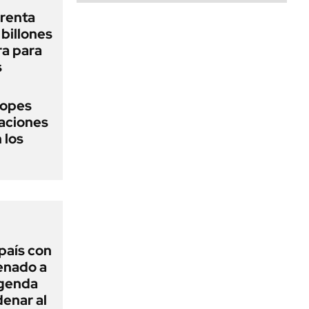
renta
billones
ra para
s
topes
naciones
 los
 país con
Senado a
agenda
enar al