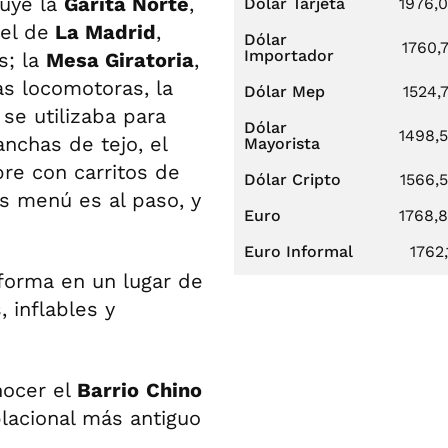
luye la
Garita Norte
,
Dólar Tarjeta
1976,
tel de
La Madrid
,
Dólar
1760,
Importador
s; la
Mesa Giratoria
,
as locomotoras, la
Dólar Mep
1524,
 se utilizaba para
Dólar
1498,
canchas de tejo, el
Mayorista
ibre con carritos de
Dólar Cripto
1566,
s menú es al paso, y
Euro
1768,
Euro Informal
1762,
sforma en un lugar de
 inflables y
nocer el
Barrio
Chino
lacional más antiguo