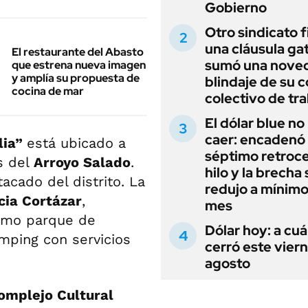
Gobierno
Otro sindicato 
una cláusula gat
El restaurante del Abasto
sumó una noved
que estrena nueva imagen
y amplía su propuesta de
blindaje de su 
cocina de mar
colectivo de tr
El dólar blue no
caer: encadenó
lia”
está ubicado a
séptimo retroce
as del
Arroyo Salado
.
hilo y la brecha 
acado del distrito. La
redujo a mínimo
cia Cortázar
,
mes
simo parque de
Dólar hoy: a cu
mping con servicios
cerró este vier
agosto
omplejo Cultural