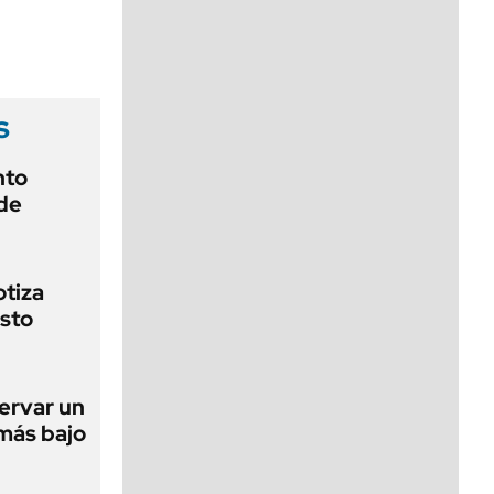
viernes de 10 a 18
s
nto
de
otiza
sto
ervar un
 más bajo