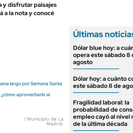
ANUARIO 2025
 y disfrutar paisajes
LIFESTYLE
EDICIÓN IMPRESA
á a la nota y conocé
AUTOS
Últimas noticia
Dólar blue hoy: a cuá
opera este sábado 8 
agosto
Dólar hoy: a cuánto c
semana largo por Semana Santa
este sábado 8 de ago
s, ¿cómo aprovecharlo al
Fragilidad laboral: la
probabilidad de cons
empleo cayó al nivel
Municipio de La
de la última década
Madrid.