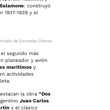
Salamone
: construyó
n 1937-1939 y el
icipio de Gonzales Chaves.
, el segundo más
n planeador y avión
jes marítimos
y
en actividades
leta.
destacan la obra
“Dos
argentino
Juan Carlos
rtin
y el clásico