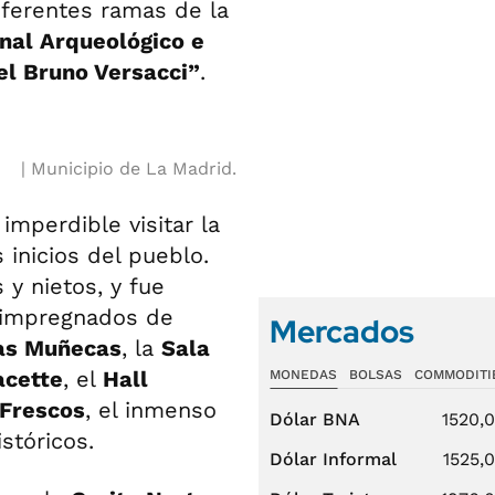
iferentes ramas de la
nal Arqueológico e
el Bruno Versacci”
.
Municipio de La Madrid.
 imperdible visitar la
inicios del pueblo.
s y nietos, y fue
 impregnados de
Mercados
las Muñecas
, la
Sala
acette
, el
Hall
MONEDAS
BOLSAS
COMMODITI
 Frescos
, el inmenso
Dólar BNA
1520,
stóricos.
Dólar Informal
1525,