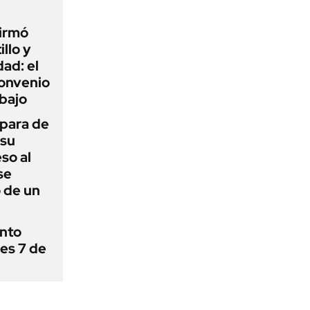
firmó
illo y
ad: el
convenio
abajo
 para de
 su
so al
se
 de un
ánto
nes 7 de