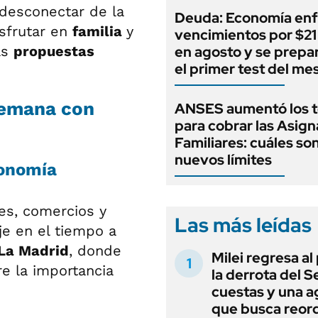
 desconectar de la
Deuda: Economía enf
isfrutar en
familia
y
vencimientos por $21 
as
propuestas
en agosto y se prepa
el primer test del me
 semana con
ANSES aumentó los 
para cobrar las Asig
Familiares: cuáles son
nuevos límites
ronomía
nes, comercios y
Las más leídas
je en el tiempo a
 La Madrid
, donde
Milei regresa al
e la importancia
la derrota del 
cuestas y una 
que busca reord