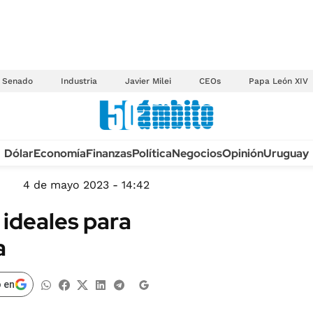
Senado
Industria
Javier Milei
CEOs
Papa León XIV
Anuario autos 2026
Dólar
Economía
Finanzas
Política
Negocios
Opinión
Uruguay
TECNOLOGÍA
NOVEDADES FISCA
MÉXICO
4 de mayo 2023 - 14:42
EDICTOS JUDICIAL
OPINIÓN
 ideales para
MULTAS
MUNDO
a
LICITACIONES
INFORMACIÓN GENERAL
CUADROS TARIFAR
ESPECTÁCULOS
 en
RECALL
DEPORTES