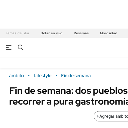
Temas del día
Dólar en vivo
Reservas
Morosidad
NEGOCIOS
ÚLTIMAS NOTICIAS
Especiales Ámbito
ECONOMÍA
ámbito
Lifestyle
Fin de semana
Real Estate
Banco de Datos
Fin de semana: dos pueblos
Sustentabilidad
Campo
recorrer a pura gastronomí
Seguros
FINANZAS
ENERGY REPORT
Dólar
+
Agregar ámbito
POLÍTICA
Mercados
Nacional