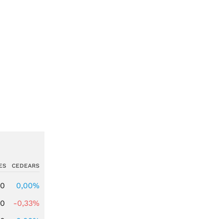
ES
CEDEARS
00
0,00%
00
-0,33%