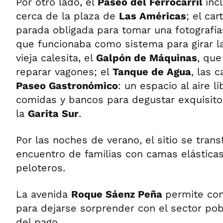
Por otro lado, el
Paseo del Ferrocarril
inc
cerca de la plaza de
Las Américas
; el car
parada obligada para tomar una fotografía
que funcionaba como sistema para girar l
vieja calesita, el
Galpón de Máquinas
, que
reparar vagones; el
Tanque de Agua
, las 
Paseo Gastronómico
: un espacio al aire l
comidas y bancos para degustar exquisito
la
Garita Sur
.
Por las noches de verano, el sitio se tran
encuentro de familias con camas elásticas,
peloteros.
La avenida
Roque Sáenz Peña
permite co
para dejarse sorprender con el sector pob
del pago.