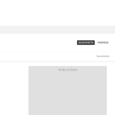
SUSCRIBITE
INGRESÁ
SUMATE A LA COMUNIDAD
Newsletter
DE ÁMBITO
LES
ACCESO FULL - $1.800/MES
ES
CORPORATIVO - CONSULTAR
Si tenés dudas comunicate
con nosotros a
IOS
suscripciones@ambito.com.ar
Llamanos al (54) 11 4556-
9147/48 o
al (54) 11 4449-3256 de lunes a