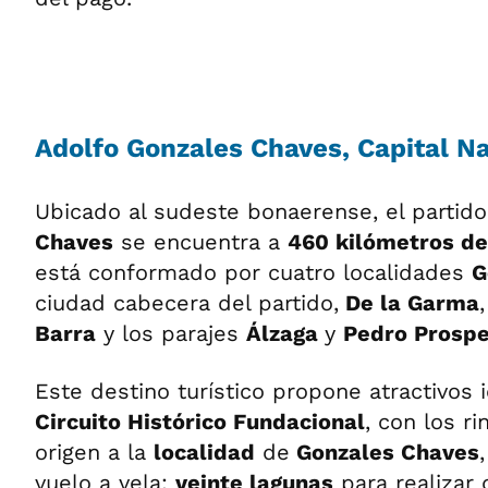
Adolfo Gonzales Chaves, Capital Na
Ubicado al sudeste bonaerense, el partid
Chaves
se encuentra a
460 kilómetros de
está conformado por cuatro localidades
G
ciudad cabecera del partido,
De la Garma
Barra
y los parajes
Álzaga
y
Pedro Prosp
Este destino turístico propone atractivos 
Circuito Histórico Fundacional
, con los r
origen a la
localidad
de
Gonzales Chaves
vuelo a vela;
veinte lagunas
para realizar 