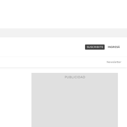
SUSCRIBITE
INGRESÁ
SUMATE A LA COMUNIDAD
Newsletter
DE ÁMBITO
LES
ACCESO FULL - $1.800/MES
ES
CORPORATIVO - CONSULTAR
Si tenés dudas comunicate
con nosotros a
IOS
suscripciones@ambito.com.ar
Llamanos al (54) 11 4556-
9147/48 o
al (54) 11 4449-3256 de lunes a