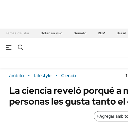
Temas del día
Dólar en vivo
Senado
REM
Brasil
NEGOCIOS
ÚLTIMAS NOTICIAS
Especiales Ámbito
ECONOMÍA
ámbito
Lifestyle
Ciencia
1
Real Estate
Banco de Datos
La ciencia reveló porqué a
Sustentabilidad
Campo
personas les gusta tanto el o
Seguros
FINANZAS
ENERGY REPORT
Dólar
+
Agregar ámbito
POLÍTICA
Mercados
Nacional