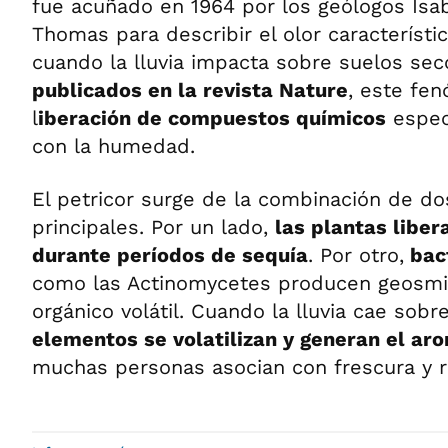
fue acuñado en 1964 por los geólogos Isab
Thomas para describir el olor característ
cuando la lluvia impacta sobre suelos sec
publicados en la revista Nature
, este fe
l
iberación de compuestos químicos
especí
con la humedad.
El petricor surge de la combinación de d
principales. Por un lado,
las plantas liber
durante períodos de sequía
. Por otro,
bact
como las Actinomycetes producen geosm
orgánico volátil. Cuando la lluvia cae sobre
elementos se volatilizan y generan el ar
muchas personas asocian con frescura y r