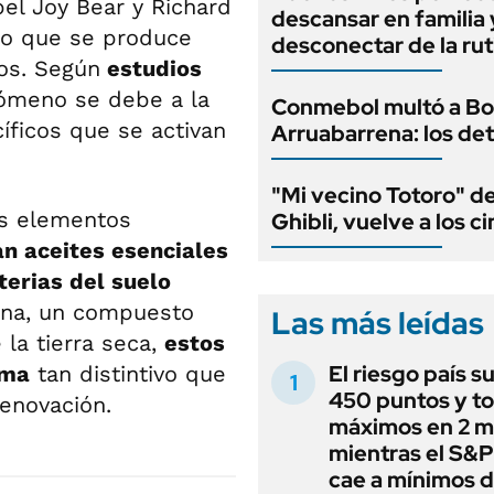
el Joy Bear y Richard
descansar en familia 
ico que se produce
desconectar de la rut
os. Según
estudios
nómeno se debe a la
Conmebol multó a Bo
ficos que se activan
Arruabarrena: los det
"Mi vecino Totoro" d
os elementos
Ghibli, vuelve a los c
an aceites esenciales
erias del suelo
ina, un compuesto
Las más leídas
 la tierra seca,
estos
El riesgo país s
oma
tan distintivo que
450 puntos y t
enovación.
máximos en 2 m
mientras el S&
cae a mínimos 