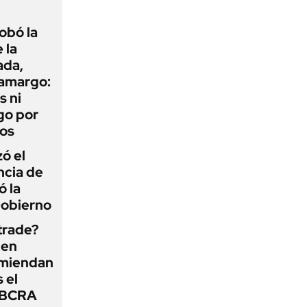
obó la
 la
ada,
 amargo:
s ni
go por
dos
zó el
ncia de
ó la
Gobierno
 trade?
 en
omiendan
s el
l BCRA