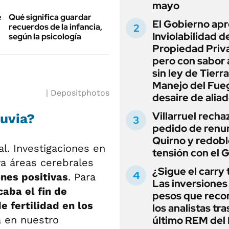
mayo
Qué significa guardar
El Gobierno apr
recuerdos de la infancia,
Inviolabilidad de
según la psicología
Propiedad Priv
pero con sabor
sin ley de Tierra
Manejo del Fue
Depositphotos
desaire de alia
Villarruel recha
luvia?
pedido de renu
Quirno y redobl
l. Investigaciones en
tensión con el 
va áreas cerebrales
¿Sigue el carry
nes positivas
. Para
Las inversiones
icaba el fin de
pesos que rec
e fertilidad en los
los analistas tra
a en nuestro
último REM de