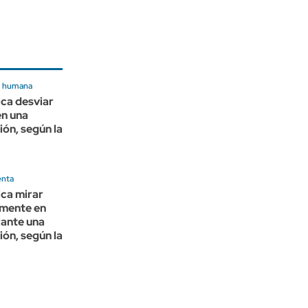
n humana
ica desviar
en una
ón, según la
enta
ica mirar
mente en
rante una
ón, según la