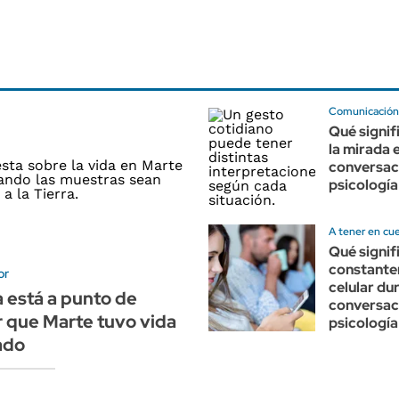
Comunicació
Qué signif
la mirada 
conversaci
psicología
A tener en cu
Qué signif
constante
or
celular du
a está a punto de
conversaci
 que Marte tuvo vida
psicología
ado