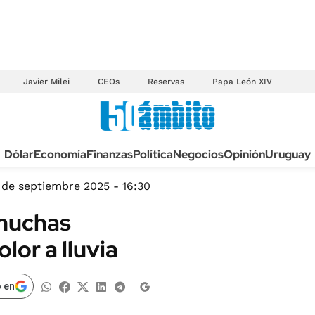
Javier Milei
CEOs
Reservas
Papa León XIV
Anuario autos 2026
Dólar
Economía
Finanzas
Política
Negocios
Opinión
Uruguay
TECNOLOGÍA
NOVEDADES FISCA
MÉXICO
 de septiembre 2025 - 16:30
EDICTOS JUDICIAL
OPINIÓN
 muchas
MULTAS
MUNDO
lor a lluvia
LICITACIONES
INFORMACIÓN GENERAL
CUADROS TARIFAR
ESPECTÁCULOS
 en
RECALL
DEPORTES