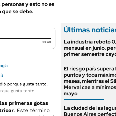
ANUARIO 2025
s personas y esto no es
LIFESTYLE
EDICIÓN IMPRESA
a que se debe.
AUTOS
Últimas noticia
La industria rebotó 
Duración: 40 segundos
00:40
mensual en junio, per
primer semestre cay
logía
El riesgo país supera
puntos y toca máximo
ía
meses, mientras el S
Merval cae a mínimo
orque gusta tanto.
mayo
 las primeras gotas
La ciudad de las lagu
tricor
. Este término
Buenos Aires perfect