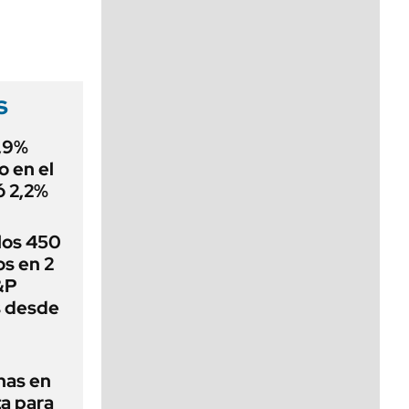
viernes de 10 a 18
s
0,9%
o en el
ó 2,2%
 los 450
s en 2
&P
s desde
nas en
a para