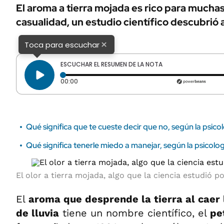
ÁMBITO DEBATE
El aroma a tierra mojada es rico para mucha
Municipios
casualidad, un estudio científico descubrió 
MEDIAKIT AMBITO DEBATE
URUGUAY
×
Toca para escuchar
ESCUCHAR EL RESUMEN DE LA NOTA
Tiempo transcurrido: 0 segundos
00:00
Qué significa que te cueste decir que no, según la psico
Qué significa tenerle miedo a manejar, según la psicolog
El olor a tierra mojada, algo que la ciencia estudió p
El
aroma que desprende la tierra al caer
de lluvia
tiene un nombre científico, el
pe