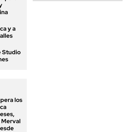
y
ina
ca y a
alles
e Studio
ines
upera los
oca
eses,
P Merval
desde