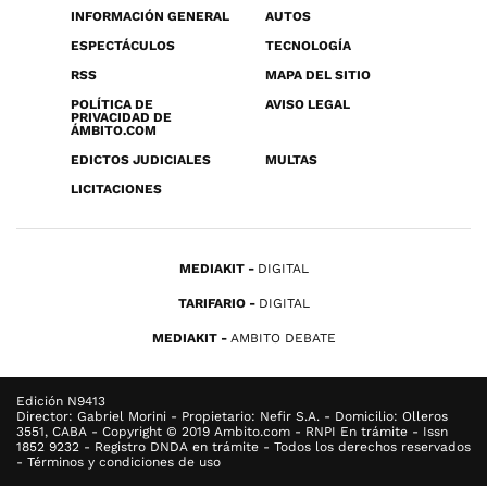
INFORMACIÓN GENERAL
AUTOS
ESPECTÁCULOS
TECNOLOGÍA
RSS
MAPA DEL SITIO
POLÍTICA DE
AVISO LEGAL
PRIVACIDAD DE
ÁMBITO.COM
EDICTOS JUDICIALES
MULTAS
LICITACIONES
MEDIAKIT
DIGITAL
TARIFARIO
DIGITAL
MEDIAKIT
AMBITO DEBATE
Edición N9413
Director: Gabriel Morini - Propietario: Nefir S.A. - Domicilio: Olleros
3551, CABA - Copyright © 2019 Ambito.com - RNPI En trámite - Issn
1852 9232 - Registro DNDA en trámite - Todos los derechos reservados
- Términos y condiciones de uso