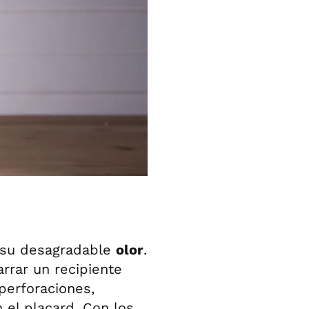
su desagradable
olor
.
arrar un recipiente
perforaciones,
 el placard. Con los