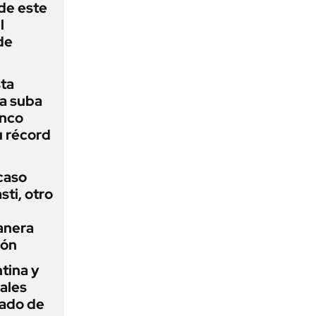
 de este
l
de
sta
a suba
anco
u récord
 caso
ti, otro
anera
ión
tina y
ñales
gado de