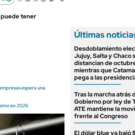
ANUARIO 2025
LIFESTYLE
EDICIÓN IMPRESA
AUTOS
d puede tener
Últimas noticia
Desdoblamiento elect
Jujuy, Salta y Chaco 
distancian de octubre
mientras que Catama
pega a las presidenci
6 empresas espera una
Tras la marcha atrás 
Gobierno por ley de T
nismo en 2026
ATE mantiene la movi
frente al Congreso
El dólar blue ya bajó