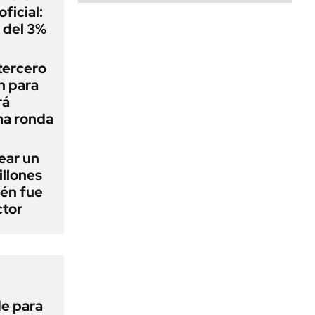
ficial:
 del 3%
tercero
n para
rá
ma ronda
ear un
llones
ién fue
ctor
de para