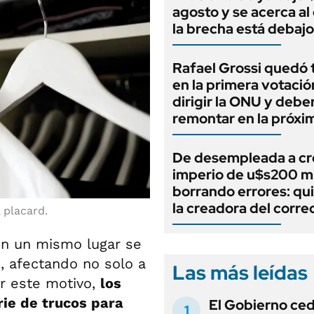
agosto y se acerca al o
la brecha está debajo
Rafael Grossi quedó 
en la primera votació
dirigir la ONU y debe
remontar en la próxi
De desempleada a cr
imperio de u$s200 mi
borrando errores: qu
la creadora del corre
 placard.
en un mismo lugar se
d
, afectando no solo a
Las más leídas
or este motivo,
los
ie de trucos para
El Gobierno ce