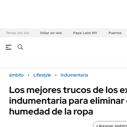
Temas del día
Dólar en vivo
Papa León XIV
Puertos
NEGOCIOS
ÚLTIMAS NOTICIAS
Especiales Ámbito
ECONOMÍA
ámbito
Lifestyle
Indumentaria
Real Estate
Banco de Datos
Los mejores trucos de los 
Sustentabilidad
Campo
indumentaria para eliminar e
Seguros
FINANZAS
ENERGY REPORT
humedad de la ropa
Dólar
POLÍTICA
Mercados
+
Agregar ámbito
Nacional