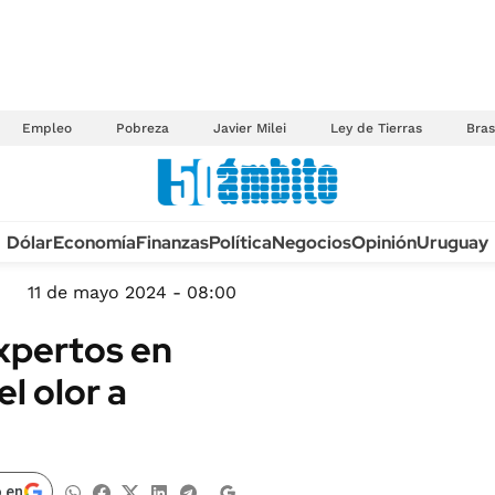
Empleo
Pobreza
Javier Milei
Ley de Tierras
Bras
Anuario autos 2026
Dólar
Economía
Finanzas
Política
Negocios
Opinión
Uruguay
TECNOLOGÍA
NOVEDADES FISCA
MÉXICO
11 de mayo 2024 - 08:00
EDICTOS JUDICIAL
OPINIÓN
expertos en
MULTAS
MUNDO
l olor a
LICITACIONES
INFORMACIÓN GENERAL
CUADROS TARIFAR
ESPECTÁCULOS
RECALL
DEPORTES
 en