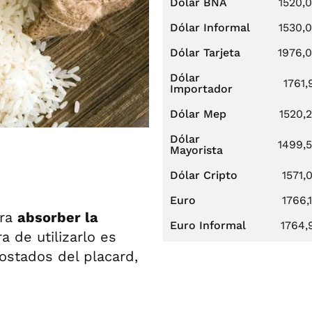
Dólar BNA
1520,
Dólar Informal
1530,
Dólar Tarjeta
1976,
Dólar
1761,
Importador
Dólar Mep
1520,
Dólar
1499,
Mayorista
Dólar Cripto
1571,
Euro
1766,
ara
absorber la
Euro Informal
1764,
a de utilizarlo es
ostados del placard,