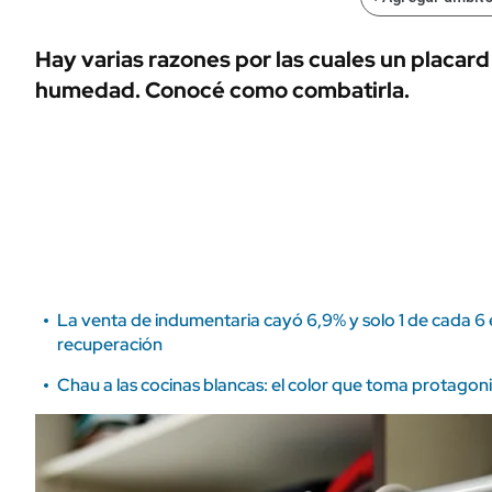
ÁMBITO DEBATE
Municipios
MEDIAKIT AMBITO DEBATE
Hay varias razones por las cuales un placar
URUGUAY
humedad. Conocé como combatirla.
La venta de indumentaria cayó 6,9% y solo 1 de cada 
recuperación
Chau a las cocinas blancas: el color que toma protago