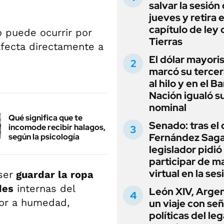
salvar la sesión
jueves y retira e
capítulo de ley 
o puede ocurrir por
Tierras
afecta directamente a
El dólar mayori
marcó su tercer
al hilo y en el B
Nación igualó s
nominal
Qué significa que te
Senado: tras el
incomode recibir halagos,
Fernández Sagas
según la psicología
legislador pidió
participar de m
virtual en la ses
ser
guardar la ropa
des
internas del
León XIV, Argen
lor a humedad,
un viaje con se
políticas del le