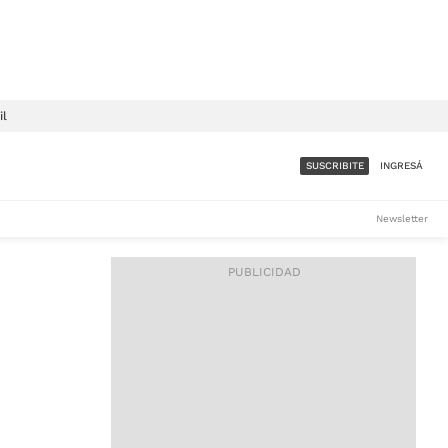
il
SUSCRIBITE
INGRESÁ
SUMATE A LA COMUNIDAD
Newsletter
DE ÁMBITO
LES
ACCESO FULL - $1.800/MES
ES
CORPORATIVO - CONSULTAR
Si tenés dudas comunicate
con nosotros a
IOS
suscripciones@ambito.com.ar
Llamanos al (54) 11 4556-
9147/48 o
al (54) 11 4449-3256 de lunes a