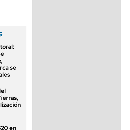
viernes de 10 a 18
s
oral:
se
,
rca se
ales
del
ierras,
lización
 $20 en