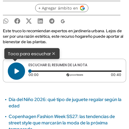
+ Agregar ámbito en
Este truco lo recomiendan expertos en jardinería urbana. Lejos de
ser por una razón estética, este recurso hogareño puede aportar al
bienestar de las plantas.
×
Toca para escuchar
ESCUCHAR EL RESUMEN DE LA NOTA
Tiempo transcurrido: 0 segundos
Dura
00:00
00:40
Día del Niño 2026: qué tipo de juguete regalar según la
edad
Copenhagen Fashion Week SS27: las tendencias de
street style que marcarán la moda de la próxima