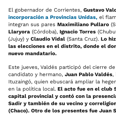
El gobernador de Corrientes,
Gustavo Val
incorporación a Provincias Unidas,
el fla
integran sus pares
Maximiliano Pullaro
(S
Llaryora
(Córdoba),
Ignacio Torres
(Chubu
(Jujuy) y
Claudio Vidal
(Santa Cruz).
Lo hi
las elecciones en el distrito, donde el do
nuevo mandatario.
Este jueves, Valdés participó del cierre 
candidato y hermano,
Juan Pablo Valdés
,
Ituzaingó, quien ebuscará ampliar la hege
en la política local.
El acto fue en el club 
capital provincial y contó con la presenci
Sadir y también de su vecino y correligi
(Chaco). Otro de los presentes fue Juan S