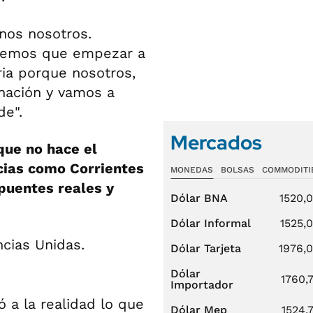
nos nosotros.
enemos que empezar a
ria porque nosotros,
 nación y vamos a
de".
Mercados
que no hace el
ncias como Corrientes
MONEDAS
BOLSAS
COMMODITI
puentes reales y
Dólar BNA
1520,
Dólar Informal
1525,
Dólar Tarjeta
1976,
Dólar
1760,
Importador
ó a la realidad lo que
Dólar Mep
1524,