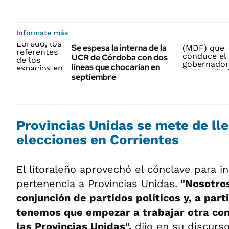
Informate más
Se espesa la interna de la
UCR de Córdoba con dos
líneas que chocarían en
septiembre
Provincias Unidas se mete de lle
elecciones en Corrientes
El litoraleño aprovechó el cónclave para in
pertenencia a Provincias Unidas.
"Nosotro
conjunción de partidos políticos y, a part
tenemos que empezar a trabajar otra con
las Provincias Unidas",
dijo en su discurso