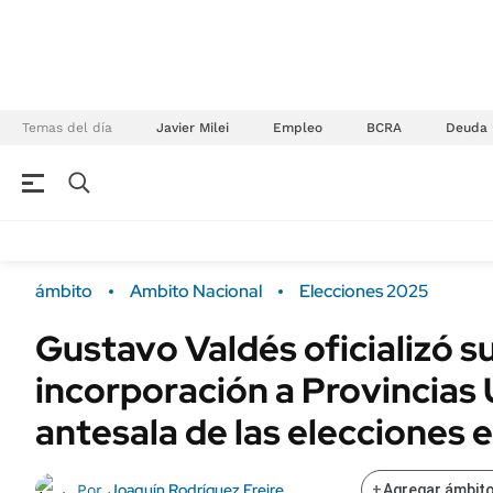
Temas del día
Javier Milei
Empleo
BCRA
Deuda
NEGOCIOS
ÚLTIMAS NOTICIAS
Especiales Ámbito
ECONOMÍA
ámbito
Ambito Nacional
Elecciones 2025
Real Estate
Banco de Datos
Gustavo Valdés oficializó s
Sustentabilidad
Campo
incorporación a Provincias 
Seguros
FINANZAS
ENERGY REPORT
antesala de las elecciones 
Dólar
POLÍTICA
Mercados
Joaquín Rodríguez Freire
Por
+
Agregar ámbito
Nacional