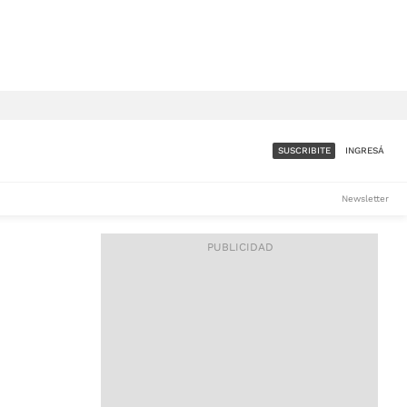
SUSCRIBITE
INGRESÁ
SUMATE A LA COMUNIDAD
Newsletter
DE ÁMBITO
LES
ACCESO FULL - $1.800/MES
ES
CORPORATIVO - CONSULTAR
Si tenés dudas comunicate
con nosotros a
IOS
suscripciones@ambito.com.ar
Llamanos al (54) 11 4556-
9147/48 o
al (54) 11 4449-3256 de lunes a