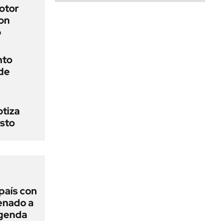
otor
on
o
nto
de
otiza
sto
 país con
Senado a
agenda