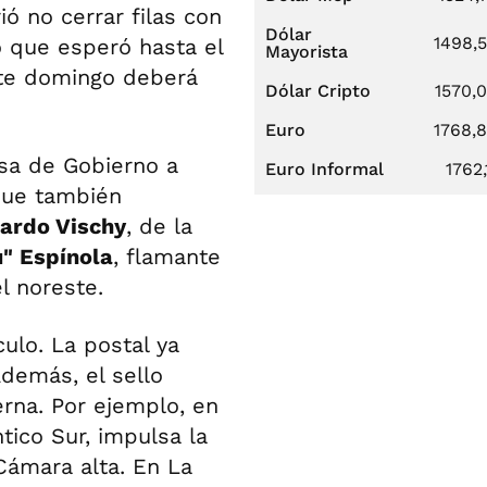
ió no cerrar filas con
Dólar
1498,
 que esperó hasta el
Mayorista
ste domingo deberá
Dólar Cripto
1570,
Euro
1768,
asa de Gobierno a
Euro Informal
1762,
 que también
ardo Vischy
, de la
" Espínola
, flamante
l noreste.
ulo. La postal ya
demás, el sello
erna. Por ejemplo, en
ntico Sur, impulsa la
Cámara alta. En La