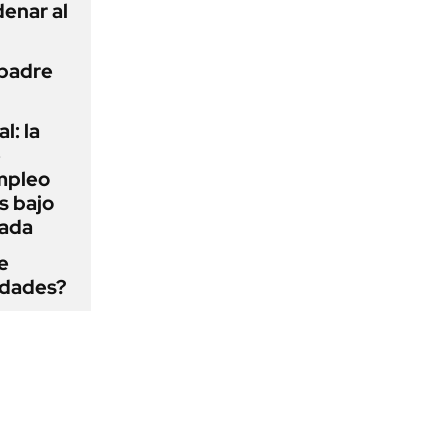
enar al
 padre
l: la
e
mpleo
s bajo
cada
e
edades?