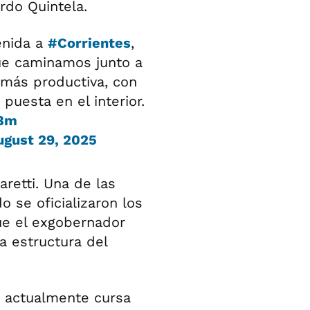
ardo Quintela.
enida a
#Corrientes
,
ue caminamos junto a
 más productiva, con
puesta en el interior.
PBm
ugust 29, 2025
aretti. Una de las
 se oficializaron los
ue el exgobernador
 estructura del
e actualmente cursa