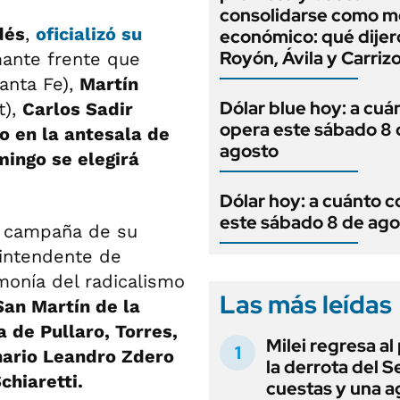
consolidarse como m
dés
,
oficializó su
económico: qué dijer
Royón, Ávila y Carriz
mante frente que
anta Fe),
Martín
Dólar blue hoy: a cuá
t),
Carlos Sadir
opera este sábado 8 
zo en la antesala de
agosto
mingo se elegirá
Dólar hoy: a cuánto c
este sábado 8 de ago
de campaña de su
 intendente de
monía del radicalismo
Las más leídas
San Martín de la
a de Pullaro, Torres,
Milei regresa al
onario Leandro Zdero
la derrota del 
chiaretti.
cuestas y una 