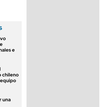
viernes de 10 a 18
s
evo
ue
nales e
l
b chileno
n equipo
r una