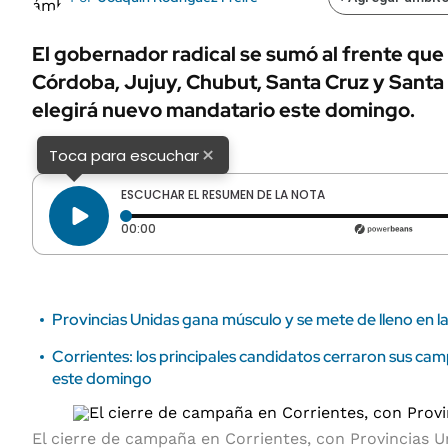
ÁMBITO DEBATE
Municipios
MEDIAKIT AMBITO DEBATE
El gobernador radical se sumó al frente que
URUGUAY
Córdoba, Jujuy, Chubut, Santa Cruz y Santa 
elegirá nuevo mandatario este domingo.
×
Toca para escuchar
ESCUCHAR EL RESUMEN DE LA NOTA
Tiempo transcurrido: 0 segundos
00:00
Provincias Unidas gana músculo y se mete de lleno en la
Corrientes: los principales candidatos cerraron sus cam
este domingo
El cierre de campaña en Corrientes, con Provincias U