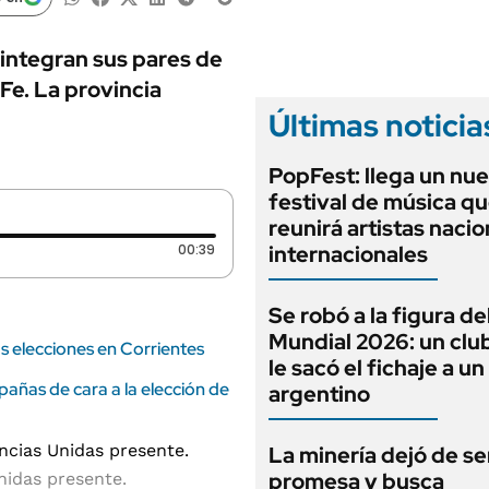
ANUARIO 2025
LIFESTYLE
EDICIÓN IMPRESA
AUTOS
 integran sus pares de
Fe. La provincia
Últimas noticia
PopFest: llega un nu
festival de música q
reunirá artistas nacio
Duración: 39 segundos
00:39
internacionales
Se robó a la figura de
Mundial 2026: un clu
s elecciones en Corrientes
le sacó el fichaje a u
pañas de cara a la elección de
argentino
La minería dejó de se
promesa y busca
nidas presente.