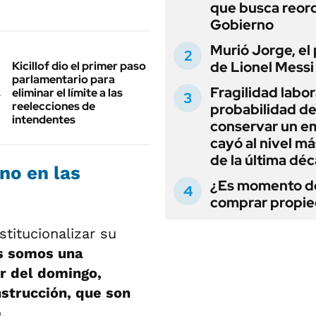
que busca reord
Gobierno
Murió Jorge, el
de Lionel Messi
Kicillof dio el primer paso
parlamentario para
Fragilidad labora
eliminar el límite a las
reelecciones de
probabilidad d
intendentes
conservar un e
cayó al nivel má
de la última dé
no en las
¿Es momento d
comprar propi
stitucionalizar su
s somos una
ir del domingo,
strucción, que son
.