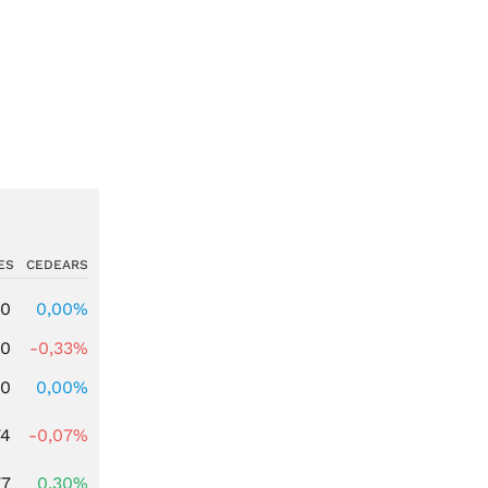
ES
CEDEARS
00
0,00%
00
-0,33%
00
0,00%
74
-0,07%
77
0,30%